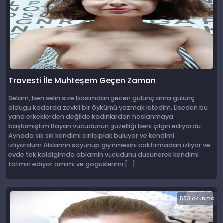
Travesti İle Muhteşem Geçen Zaman
Selam, ben selin size basimdan gecen gülünç ama gülünç
oldugu kadarda zevkli bir öykümü yazmak istedim. Liseden bu
yana erkeklerden değilde kadınlardan hoslanmaya
başlamıştım.Bayan vucudunun guzelliği beni çılgın ediyordu.
Aynada sık sık kendimi cırılçıplak buluyor ve kendimi
izliyordum.Ablamın soyunup giyinmesini caktırmadan izliyor ve
evde tek kaldigimda ablamin vucudunu dusunerek kendimi
tatmin ediyor amımı ve goguslerimi […]
553 okunma