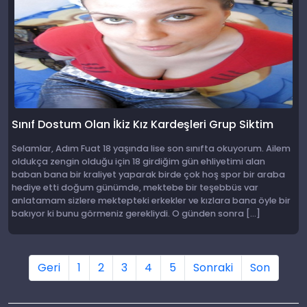
Sınıf Dostum Olan İkiz Kız Kardeşleri Grup Siktim
Selamlar, Adım Fuat 18 yaşında lise son sınıfta okuyorum. Ailem
oldukça zengin olduğu için 18 girdiğim gün ehliyetimi alan
baban bana bir kraliyet yaparak birde çok hoş spor bir araba
hediye etti doğum günümde, mektebe bir teşebbüs var
anlatamam sizlere mektepteki erkekler ve kızlara bana öyle bir
bakıyor ki bunu görmeniz gerekliydi. O günden sonra […]
Geri
1
2
3
4
5
Sonraki
Son