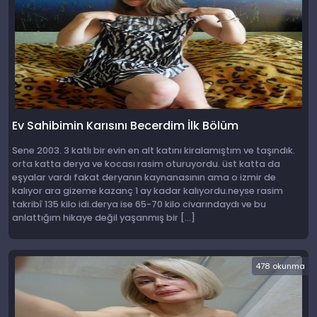
Ev Sahibimin Karısını Becerdim İlk Bölüm
Sene 2003. 3 katlı bir evin en alt katını kiralamıştım ve taşındık.
orta katta derya ve kocası rasim oturuyordu. üst katta da
eşyalar vardı fakat deryanın kaynanasının ama o izmir de
kalıyor ara gizeme kazanç 1 ay kadar kalıyordu.neyse rasim
takribî 135 kilo idi.derya ise 65-70 kilo civarındaydı ve bu
anlattığım hikaye değil yaşanmış bir […]
478 okunma