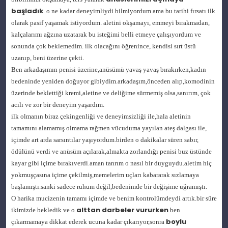
başladık
. o ne kadar deneyimliydi bilmiyordum ama bu tarihi fırsatı ilk
olarak pasif yaşamak istiyordum. aletini okşamayı, emmeyi bırakmadan,
kalçalarımı ağzına uzatarak bu isteğimi belli etmeye çalışıyordum ve
sonunda çok beklemedim. ilk olacağını öğrenince, kendisi sırt üstü
uzanıp, beni üzerine çekti.
Ben arkadaşımın penisi üzerine,anüsümü yavaş yavaş bırakırken,kadın
bedeninde yeniden doğuyor gibiydim.arkadaşım,önceden alıp,komodinin
üzerinde beklettiği kremi,aletine ve deliğime sürmemiş olsa,sanırım, çok
acılı ve zor bir deneyim yaşardım.
ilk olmanın biraz çekingenliği ve deneyimsizliği ile,hala aletinin
tamamını alamamış olmama rağmen vücuduma yayılan ateş dalgası ile,
içimde art arda sarsıntılar yaşıyordum.birden o dakikalar süren sabır,
ödülünü verdi ve anüsüm açılarak,almakta zorlandığı penisi buz üstünde
kayar gibi içime bırakıverdi.aman tanrım o nasıl bir duyguydu.aletim hiç
yokmuşçasına içime çekilmiş,memelerim uçları kabararak sızlamaya
başlamıştı.sanki sadece ruhum değil,bedenimde bir değişime uğramıştı.
O harika mucizenin tamamı içimde ve benim kontrolümdeydi artık.bir süre
alttan darbeler vururken
ikimizde bekledik ve o
ben
boylu
çıkarmamaya dikkat ederek ucuna kadar çıkarıyor,sonra