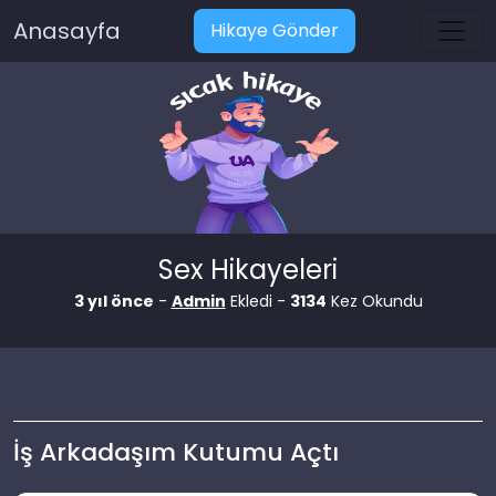
Anasayfa
Hikaye Gönder
Sex Hikayeleri
3 yıl önce
-
Admin
Ekledi -
3134
Kez Okundu
İş Arkadaşım Kutumu Açtı