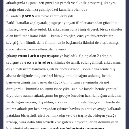
arkadaşımla akşam üzeri güzel bir yemek ve alkolle gevşemiş, iki ayrı
yatağı olan odamıza çekilip, özel kanalları olan oda
porno
tv’sinden
izlemeye karar vermiştik.
Farklı kanallar zaplayarak, peşpeşe oynayan filmler arasından güzel bir
film seçmeye çalışıyorduk ki, arkadaşım bu iyi imiş diyerek bisex sahneler
olan bir filmde karar kıldı. 1 kadın 2 erkeğin, cinsiyet farketmeksizin
seviştiği bir filmdi. daha filmin henüz başlarında ikimizi de ateş basmıştı.
önce üstümüz sonra altımızda ne varsa
masturbasyon
çıkarıp
yapmaya başladık. ilginç olan 2 erkeğin
sex sahneleri
sevişme ve
, ikimize de tahrik edici gelmişti. arkadaşım,
duş almak üzere banyoya girdi ve epey çıkmadı, sonra bana sende duş
alsana dediğinde bu gece özel bir şeylerin olacağını anlamış, bende
banyoya girmiştim. banyo da küçük bir hortum ve yanında bir not
duruyordu. “bununla anüsünü iyice yıka, su al ve boşalt, bende yaptım”
diyordu. o zaman arkadaşımın bu geceye önceden hazırlandığını anladım
ve dediğini yaptım, duş aldım, arkamı-önümü traşladım, çıktım. havlu ile
oturan arkadaşım ben banyodan çıkınca havlusunu attı ve ayağa kalkarak
yatakları birleştirdi. aleti benim kadar ve o da traşlıydı. birleşen yatağa
uzanıp, biraz daha film seyrettik ve giderek heyecanı artan dokunuşlarla
anüslerimizi açmaya
birbirimizi okşamaya, ters yatarak