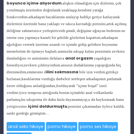
boyunca içime alıyordum
.alışkın olmadığım için dizlerim, çok
yorulmuştu.üzerinden doğrularak uzaklaşıp,kendimi yatağa
bırakıverdim.arkadaşım bacaklarımı aralayıp hafifçe geriye katlayarak
dizlerinin üzerinde bana yaklaştı ve sıkıca kavradığı penisini,artık açılmış
deliğime zahmetsizce yerleştiriverdi.şimdi, değişime uğrayan bedenim ne
isterse onu yapmaya kararlı bir şekilde gözlerimi kapattım.arkadaşım
ağırlığını vererek üzerime uzandı ve içimde gidip gelirken boynumu
memelerimi de öpmeye başladı.aramızda sıkışıp kalan penisimin zevkten
anal orgazm
damladığını ve anüsümün defalarca
yaşadığını
hissediyor,zevkten çıldırıyordum.ansızın dudaklarıma yapıştığında hiç
ilini sokmasına
direnmedim,emmesine d
bile izin verdim.gittikçe
hızlanan,kasıklarıma vurduğu darbeleri sertleşen arkadaşımın patlamak
üzere olduğunu anladığımdan,fısıldayarak “içime boşal” iznii
verdim.iyice temposu arttığında benim içimdeki anal volkanlarda
patlamış,bu sıkıştırma ile daha fazla dayanamayıp,o da haykıraraak bana
içimi doldurmuştu
yetişircesine
.penisini çıkarmadan öylece kaldık.
sanki gerdeğe girmiştim…
anal seks hikaye
porno hikaye
porno sex hikaye