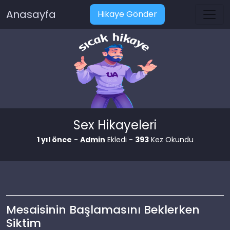
Anasayfa
Hikaye Gönder
Sex Hikayeleri
1 yıl önce
-
Admin
Ekledi -
393
Kez Okundu
Mesaisinin Başlamasını Beklerken
Siktim