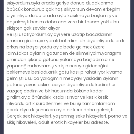
sıkıyordum.ayla arada geriye donup dudaklarıma
öpücük kondurup çok hoş sikiyorsun devam erkeğim
diye inliyordu.bu arada ayla kasılmaya başlamış ve
boşalmıştı.benim daha can vere bir tasam yoktu.bu
sikişten çok zevkler alıyor
Ve işi uzatıyordum.aylayı yere uzatıp bacaklarının
arasına girdim.,ve yaralı batırdım. ah diye inliyordu.ardı
arkasına boşalıyordu ayla.bede gelmek üzere
idim.fakat aylanın gotunden de sikmeliydim.yaragımı
amından çıkarıp gotunu yalamaya başladım.o ne
yapacağımı kavramış ve işin nereye gideceğini
beklemeye besladı.artık gotu kasılıp rahatlıyor kıvama
gelmişti usulca yaragımın medyayı yasladın aylanın
gotune.yavas askım acıyor diye inliyordu.kedini hür
vazgeç dedim.ve bir hücumda köküne kadar
girdim.ayla önündeki kitabı ısırıyor ve kesik kesik
inliyordu.artık süratlenmeli ve bu işi tamamlamam
gerek diye düşünürken ayla bir kere daha gelmişti.
Gerçek sex hikayeleri, yaşanmış seks hikayeleri, porno ve
sikiş hikayeleri, adult erotik hikayeler bu adreste.