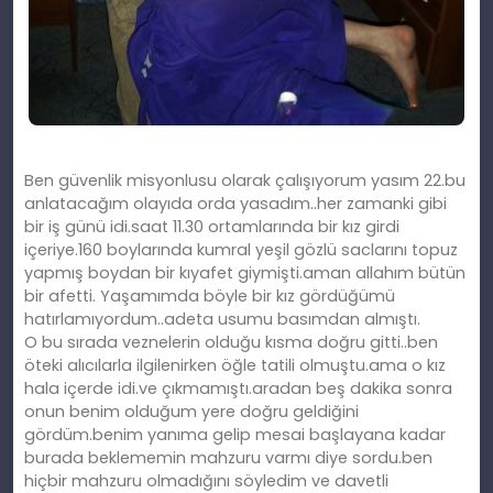
Ben güvenlik misyonlusu olarak çalışıyorum yasım 22.bu
anlatacağım olayıda orda yasadım..her zamanki gibi
bir iş günü idi.saat 11.30 ortamlarında bir kız girdi
içeriye.160 boylarında kumral yeşil gözlü saclarını topuz
yapmış boydan bir kıyafet giymişti.aman allahım bütün
bir afetti. Yaşamımda böyle bir kız gördüğümü
hatırlamıyordum..adeta usumu basımdan almıştı.
O bu sırada veznelerin olduğu kısma doğru gitti..ben
öteki alıcılarla ilgilenirken öğle tatili olmuştu.ama o kız
hala içerde idi.ve çıkmamıştı.aradan beş dakika sonra
onun benim olduğum yere doğru geldiğini
gördüm.benim yanıma gelip mesai başlayana kadar
burada beklememin mahzuru varmı diye sordu.ben
hiçbir mahzuru olmadığını söyledim ve davetli