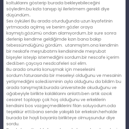
koltuklarını gösterip burada bekleyebileceğini
söyledim.bu kızla tanışıp işi ilerletmem gerekli diye
düşündüm..
Sex öyküleri Bu arada oturduğunda uzun kıyafetinin
yırtmacıda açılmış ve benim gözler oraya
kaymıştı.gözümü ondan alamıyordum..bir sure sonra
derlenip kendime geldiğimde kızın bana bakıp
tebessümdüğünü gördüm. utanmıştım.ona kendimin
bir neskafe meşrubatımı kendisininde meşrubat
bişeyler isteyip istemediğini sordum.bir nescafe içerim
dedi.ben çaycıya nesdcafeleri sol elim.
Bu arada onunla konuşmak için meselesini
sordum.faturasında bir meseleyi olduğunu ve mesainin
yetişmediğini soledi.isminin ayla olduğunu da bildim bu
arada tanışmıştık.burada üniversitede okuduğunu ve
ağabeyiyle birlikte kaldıklarını anlattı.ben artık azıcık
cesaret toplayıp çok hoş olduğunu ve erkeklerin
kendisini bos vazgeçmediklerini filan soluyodum.oda
teşekkür etti.bana sende yakışıklı bir erkeksin.herhalde
burada bir hayli bayanla birlikteye olmuşsundur diye
sordu.