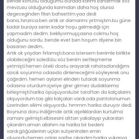
Bende konutlu olduğumu burada karımı kandırmak söz
mevzusu olduğunda karımdan daha hoş olursa
degeceginden filan bahsettim.yaa dedi
bana..hınzırca.ben artık ar damarımı yırtmıştım.bu güne
kadar buraya senin kadar hoşu gelmediği için
yapmadım dedim. bekliyormuşçasına cokmu hoş
olduğunu sordu. bende evet ben hoşum diyene bin
basarsın dedim..
Artık ok yaydan fırlamıştı.bana istersem benimle birlikte
olabileceğini soledi.bu söz benim sertleşmeme
yetmişti.hemen öteki dostu arayarak rahatsızlandığımı
azıcık soyunma odasıda dinleneceğimi söyleyerek onu
çağırdım. hemen aylanın elinden tutarak soyunma
odasına oturdum.içeriye girer girmez dudaklarımız
birleşmişti.harika öpüşüyordu.bir taraftan da kalçalarını
okşuyordum.tas gibi kalçaları vardı.oda pantolonumun
üzerinden sikimi okşuyordu. hımmm harika duruyor dedi.
Boynuna doru indiğimde artık aşırılıklardan kurtulma
zamanı gelmişti.elbisesini alttan yakalayıp yukardan
çıkardım.aman allahım ne harika bir bedeni
vardı.göğüslerinin uçları sutyeninden emin
oluyordu.hemen onları sarihe çıkardım.harika yukarıya