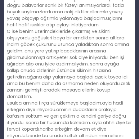
doğru bakıyorlar sanki bir füzeyi anımsıyorlardı. fazla
büyük sayılmazlardı ama cokj diktiler.ellerimle yavaş
yavaş okşayıp ağzımla yalamaya başladım.uçlarını
hafif hafif ısırıklar atıp aylayı inletiyordum.
O ise benim uzerimdekileride çıkarmış ve sikimi
okşuyordu.göğüsleri baya bir emdikten sonra altlara
indim göbek çukurunu uzunca yaladıktan sonra amına
geldim. onu yere yatırıp bacaklarının arasına
girdim.sulanmıştı artık.yeter sok diye inliyordu. ben işi
ağırdan alıp onu iyice azdırmalıydım. sonra ayağa
kalkıp onuda dizlerinin üstünde sikimin hizasına
getirdim.ağzına alıp yalamaya başladı azıcık toyca idi
ama bu benim daha da azmama neden oluyordu.artık
zamanı gelmişti.oradaki masaya ellerini koyup
domalttım.
usulca amına fırça sürüklemeye başladım.ayla hadi
erkeğim diye inliyordu.amının dudaklarını aralayıp
kafasını soktum ve geri çektim o kendini geriye doğru
itiyordu. sonra bir hücumda kökledim. ayla ahhh diye bir
feryat kopardı.harika erkeğim devam et diye
inliyordu.bende bu arada koltuk altından memelerini