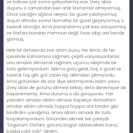
ve babası çok sonra geliyorlarmış eve. Üvey abisi
duşunu o zamandan beri artık Stefani’siz almıyormuş.
Önce yarağını ağzına veriyor, bir güzel yalatıyormuş
duşun altında, sonra domaltıp bir güzel geçiriyormuş o
tazecik amcığa. Ama pompalama çok kısa sürüyormuş
ve Stefani bundan memnun değil. Esas sikişi asıl bende
görmüş.
Hele bir defasında eve attım bunu. Her ikimiz de ter
içersinde kalmamıza rağmen, çeşitli variyasyonlarda
onu amdan sikmeme rağmen, üçüncü sikişimde bir
türlü gelemiyordum. Aklıma götü geldi, hoş o güzel ve
tazecik taş gibi göt zaten hiç aklımdan çıkmıyordu.
Ama götünden de acır diye siktirmiyordu bizim yavru.
Üvey abisi de götünü sikmeyi birkaç defa denemişse de
başaramamış. Ama durumu o da görüyordu: Yan
yatırdım amdan siktim olmadı, köpekçe domalttım
amdan siktim olmadı, hoppa hoppa ata bindirir gibi
bindirdim yarağıma, amını siktim olmadı. Bir türlü
boşalamıyordum. Götünden sikmek tek çareydi.
“Üzgünüm Stefani, götünü bügün siktireceksin bana,
başka çare yok!” dedim…