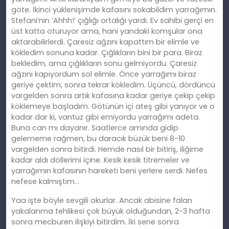
göte. İkinci yüklenişimde kafasını sokabildim yarrağımın.
Stefani’nin ‘Ahhh!’ çığlığı ortalığı yardı. Ev sahibi gerçi en
üst katta oturuyor ama, hani yandaki komşular ona
aktarabilirlerdi. Çaresiz ağzını kapattım bir elimle ve
kökledim sonuna kadar. Çığlıkların bini bir para. Biraz
bekledim, ama çığlıkların sonu gelmiyordu. Çaresiz
ağzını kapıyordum sol elimle. Önce yarrağımı biraz
geriye çektim, sonra tekrar kökledim. Üçüncü, dördüncü
vargelden sonra artık kafasına kadar geriye çekip çekip
köklemeye başladım. Götünün içi ateş gibi yanıyor ve o
kadar dar ki, vantuz gibi emiyordu yarrağımı adeta.
Buna can mı dayanır. Saatlerce amında gidip
gelememe rağmen, bu daracık büzük beni 8-10
vargelden sonra bitirdi. Hemde nasıl bir bitiriş, iliğime
kadar aldı döllerimi içine. Kesik kesik titremeler ve
yarrağımın kafasının hareketi beni yerlere serdi. Nefes
nefese kalmıştım…
Yaa işte böyle sevgili okurlar. Ancak abisine falan
yakalanma tehlikesi çok büyük olduğundan, 2-3 hafta
sonra mecburen ilişkiyi bitirdim. İki sene sonra