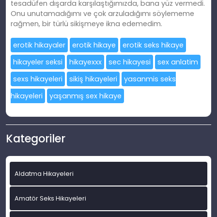
tesadüfen dışarda karşılaştığımızda, bana yüz vermedi.
Onu unutamadığımı ve çok arzuladığımı söylememe
rağmen, bir türlü sikişmeye ikna edemedim.
erotik hikayaler
erotik hikaye
erotik seks hikaye
hikayeler seksi
hikayexxx
sec hikayesi
sex anlatim
sexs hikayeleri
sikiş hikayeleri
yasanmis seks
hikayeleri
yaşanmış sex hikaye
Kategoriler
Aldatma Hikayeleri
Amatör Seks Hikayeleri