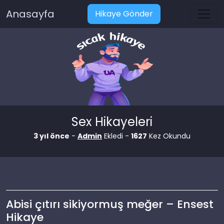
Anasayfa
Hikaye Gönder
Sex Hikayeleri
3 yıl önce
-
Admin
Ekledi -
1627
Kez Okundu
Abisi çıtırı sikiyormuş meğer – Ensest
Hikaye