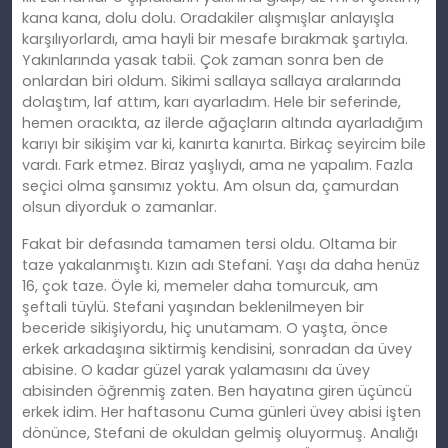
kana kana, dolu dolu. Oradakiler alışmışlar anlayışla
karşılıyorlardı, ama hayli bir mesafe bırakmak şartıyla.
Yakınlarında yasak tabii. Çok zaman sonra ben de
onlardan biri oldum. Sikimi sallaya sallaya aralarında
dolaştım, laf attım, karı ayarladım. Hele bir seferinde,
hemen oracıkta, az ilerde ağaçların altında ayarladığım
karıyı bir sikişim var ki, kanırta kanırta. Birkaç seyircim bile
vardı. Fark etmez. Biraz yaşlıydı, ama ne yapalım. Fazla
seçici olma şansımız yoktu. Am olsun da, çamurdan
olsun diyorduk o zamanlar.
Fakat bir defasında tamamen tersi oldu. Oltama bir
taze yakalanmıştı. Kızın adı Stefani. Yaşı da daha henüz
16, çok taze. Öyle ki, memeler daha tomurcuk, am
şeftali tüylü. Stefani yaşından beklenilmeyen bir
beceride sikişiyordu, hiç unutamam. O yaşta, önce
erkek arkadaşına siktirmiş kendisini, sonradan da üvey
abisine. O kadar güzel yarak yalamasını da üvey
abisinden öğrenmiş zaten. Ben hayatına giren üçüncü
erkek idim. Her haftasonu Cuma günleri üvey abisi işten
dönünce, Stefani de okuldan gelmiş oluyormuş. Analığı