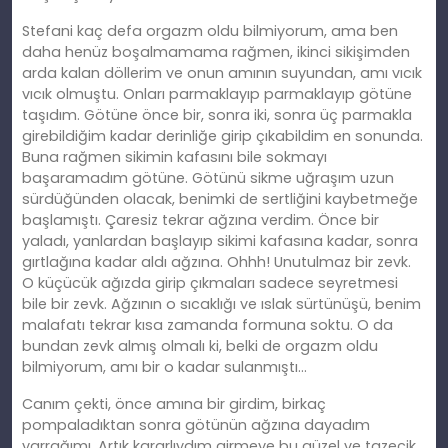
Stefani kaç defa orgazm oldu bilmiyorum, ama ben
daha henüz boşalmamama rağmen, ikinci sikişimden
arda kalan döllerim ve onun amının suyundan, amı vıcık
vıcık olmuştu. Onları parmaklayıp parmaklayıp götüne
taşıdım. Götüne önce bir, sonra iki, sonra üç parmakla
girebildiğim kadar derinliğe girip çıkabildim en sonunda.
Buna rağmen sikimin kafasını bile sokmayı
başaramadım götüne. Götünü sikme uğraşım uzun
sürdüğünden olacak, benimki de sertliğini kaybetmeğe
başlamıştı. Çaresiz tekrar ağzına verdim. Önce bir
yaladı, yanlardan başlayıp sikimi kafasına kadar, sonra
gırtlağına kadar aldı ağzına. Ohhh! Unutulmaz bir zevk.
O küçücük ağızda girip çıkmaları sadece seyretmesi
bile bir zevk. Ağzının o sıcaklığı ve ıslak sürtünüşü, benim
malafatı tekrar kısa zamanda formuna soktu. O da
bundan zevk almış olmalı ki, belki de orgazm oldu
bilmiyorum, amı bir o kadar sulanmıştı…
Canım çekti, önce amına bir girdim, birkaç
pompaladıktan sonra götünün ağzına dayadım
yarrağımı. Artık kararlıydım girmeye bu güzel ve tazecik