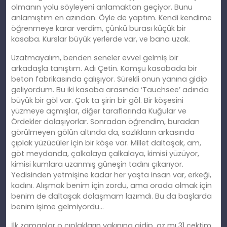
olmanın yolu söyleyeni anlamaktan geçiyor. Bunu
anlamıştım en azından. Öyle de yaptım. Kendi kendime
öğrenmeye karar verdim, çünkü burası küçük bir
kasaba. Kurslar büyük yerlerde var, ve bana uzak.
Uzatmayalım, benden seneler evvel gelmiş bir
arkadaşla tanıştım. Adı Çetin. Komşu kasabada bir
beton fabrikasında çalışıyor. Sürekli onun yanına gidip
geliyordum. Bu iki kasaba arasında ‘Tauchsee’ adında
büyük bir göl var. Çok ta şirin bir göl. Bir köşesini
yüzmeye açmışlar, diğer taraflarında Kuğular ve
Ördekler dolaşıyorlar. Sonradan öğrendim, buradan
görülmeyen gölün altında da, sazlıkların arkasında
çıplak yüzücüler için bir köşe var. Millet daltaşak, am,
göt meydanda, çalkalaya çalkalaya, kimisi yüzüyor,
kimisi kumlara uzanmış güneşin tadını çıkarıyor.
Yedisinden yetmişine kadar her yaşta insan var, erkeği,
kadını. Alışmak benim için zordu, ama orada olmak için
benim de daltaşak dolaşmam lazımdı. Bu da başlarda
benim işime gelmiyordu…
İlk zamanlar o çıplakların yakınına gidip, az mı 31 çektim,