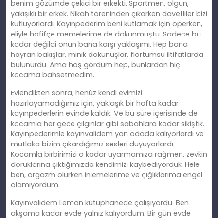
benim gözümde çekici bir erkekti. Sportmen, olgun,
yakışıklı bir erkek. Nikah töreninden çıkarken davetliler bizi
kutluyorlardı. Kayınpederim beni kutlamak için öperken,
eliyle hafifçe memelerime de dokunmuştu. Sadece bu
kadar değildi onun bana karşı yaklaşımı. Hep bana
hayran bakışlar, minik dokunuşlar, flörtümsü iltifatlarda
bulunurdu. Ama hoş gördüm hep, bunlardan hiç
kocama bahsetmedim.
Evlendikten sonra, henüz kendi evimizi
hazırlayamadığımız için, yaklaşık bir hafta kadar
kayınpederlerin evinde kaldık. Ve bu süre içerisinde de
kocamla her gece çılgınlar gibi sabahlara kadar sikiştik.
Kayınpederimle kayınvalidem yan odada kalıyorlardı ve
mutlaka bizim çıkardığımız sesleri duyuyorlardı.
Kocamla birbirimizi o kadar uyarmamıza rağmen, zevkin
doruklarına çıktığımızda kendimizi kaybediyorduk. Hele
ben, orgazm olurken inlemelerime ve çığlıklarıma engel
olamıyordum.
Kayınvalidem Leman kütüphanede çalışıyordu. Ben
akşama kadar evde yalnız kalıyordum. Bir gün evde