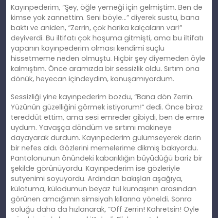
Kayınpederim, “Şey, öğle yemeği için gelmiştim. Ben de
kimse yok zannettim. Seni böyle…” diyerek sustu, bana
baktı ve aniden, “Zerrin, çok harika kalçaların var!”
deyiverdi. Bu iltifatı çok hoşuma gitmişti, ama bu iltifatı
yapanın kayınpederim olması kendimi suçlu
hissetmeme neden olmuştu. Hiçbir şey diyemeden öyle
kalmıştım. Önce aramızda bir sessizlik oldu. Sırtım ona
dönük, heyecan içindeydim, konuşamıyordum.
Sessizliği yine kayınpederim bozdu, “Bana dön Zerrin.
Yüzünün güzelliğini görmek istiyorum!” dedi. Önce biraz
tereddüt ettim, ama sesi emreder gibiydi, ben de emre
uydum. Yavaşça döndüm ve sırtımı makineye
dayayarak durdum. Kayınpederim gülümseyerek derin
bir nefes aldı. Gözlerini memelerime dikmiş bakıyordu.
Pantolonunun önündeki kabarıklığın büyüdüğü bariz bir
şekilde görünüyordu. Kayınpederim ise gözleriyle
sutyenimi soyuyordu. Ardından bakışları aşağıya,
külotuma, külodumun beyaz tül kumaşının arasından
görünen amcığımın simsiyah kıllarına yöneldi. Sonra
soluğu daha da hızlanarak, “Off Zerrin! Kahretsin! Öyle