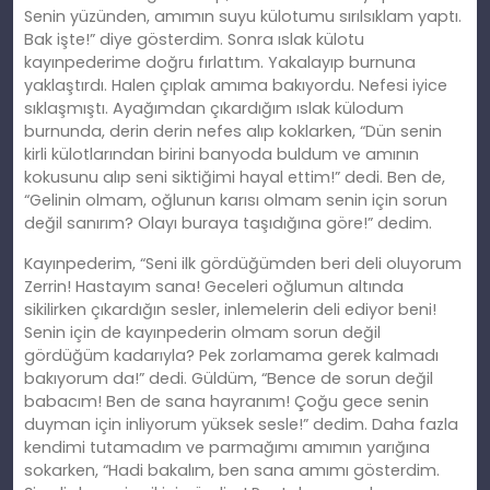
Senin yüzünden, amımın suyu külotumu sırılsıklam yaptı.
Bak işte!” diye gösterdim. Sonra ıslak külotu
kayınpederime doğru fırlattım. Yakalayıp burnuna
yaklaştırdı. Halen çıplak amıma bakıyordu. Nefesi iyice
sıklaşmıştı. Ayağımdan çıkardığım ıslak külodum
burnunda, derin derin nefes alıp koklarken, “Dün senin
kirli külotlarından birini banyoda buldum ve amının
kokusunu alıp seni siktiğimi hayal ettim!” dedi. Ben de,
“Gelinin olmam, oğlunun karısı olmam senin için sorun
değil sanırım? Olayı buraya taşıdığına göre!” dedim.
Kayınpederim, “Seni ilk gördüğümden beri deli oluyorum
Zerrin! Hastayım sana! Geceleri oğlumun altında
sikilirken çıkardığın sesler, inlemelerin deli ediyor beni!
Senin için de kayınpederin olmam sorun değil
gördüğüm kadarıyla? Pek zorlamama gerek kalmadı
bakıyorum da!” dedi. Güldüm, “Bence de sorun değil
babacım! Ben de sana hayranım! Çoğu gece senin
duyman için inliyorum yüksek sesle!” dedim. Daha fazla
kendimi tutamadım ve parmağımı amımın yarığına
sokarken, “Hadi bakalım, ben sana amımı gösterdim.