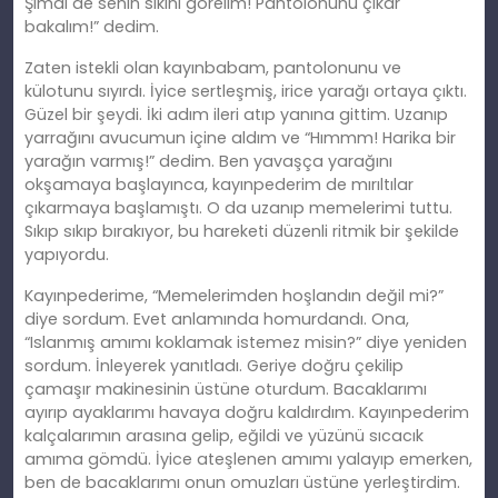
Şimdi de senin sikini görelim! Pantolonunu çıkar
bakalım!” dedim.
Zaten istekli olan kayınbabam, pantolonunu ve
külotunu sıyırdı. İyice sertleşmiş, irice yarağı ortaya çıktı.
Güzel bir şeydi. İki adım ileri atıp yanına gittim. Uzanıp
yarrağını avucumun içine aldım ve “Hımmm! Harika bir
yarağın varmış!” dedim. Ben yavaşça yarağını
okşamaya başlayınca, kayınpederim de mırıltılar
çıkarmaya başlamıştı. O da uzanıp memelerimi tuttu.
Sıkıp sıkıp bırakıyor, bu hareketi düzenli ritmik bir şekilde
yapıyordu.
Kayınpederime, “Memelerimden hoşlandın değil mi?”
diye sordum. Evet anlamında homurdandı. Ona,
“Islanmış amımı koklamak istemez misin?” diye yeniden
sordum. İnleyerek yanıtladı. Geriye doğru çekilip
çamaşır makinesinin üstüne oturdum. Bacaklarımı
ayırıp ayaklarımı havaya doğru kaldırdım. Kayınpederim
kalçalarımın arasına gelip, eğildi ve yüzünü sıcacık
amıma gömdü. İyice ateşlenen amımı yalayıp emerken,
ben de bacaklarımı onun omuzları üstüne yerleştirdim.