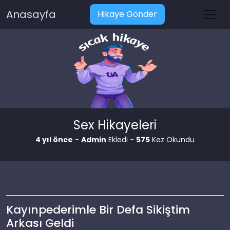
Anasayfa
Hikaye Gönder
Sex Hikayeleri
4 yıl önce
-
Admin
Ekledi -
575
Kez Okundu
Kayınpederimle Bir Defa Sikiştim
Arkası Geldi