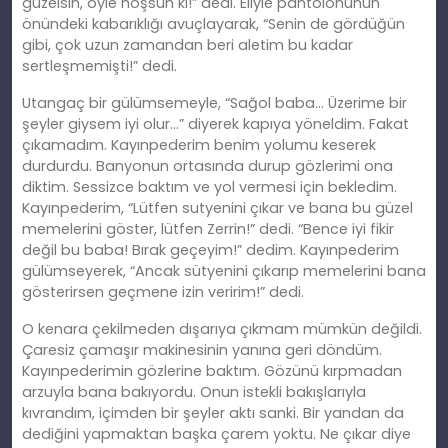
güzelsin, öyle hoşsun ki!” dedi. Eliyle pantolonunun
önündeki kabarıklığı avuçlayarak, “Senin de gördüğün
gibi, çok uzun zamandan beri aletim bu kadar
sertleşmemişti!” dedi.
Utangaç bir gülümsemeyle, “Sağol baba… Üzerime bir
şeyler giysem iyi olur…” diyerek kapıya yöneldim. Fakat
çıkamadım. Kayınpederim benim yolumu keserek
durdurdu. Banyonun ortasında durup gözlerimi ona
diktim. Sessizce baktım ve yol vermesi için bekledim.
Kayınpederim, “Lütfen sutyenini çıkar ve bana bu güzel
memelerini göster, lütfen Zerrin!” dedi. “Bence iyi fikir
değil bu baba! Bırak geçeyim!” dedim. Kayınpederim
gülümseyerek, “Ancak sütyenini çıkarıp memelerini bana
gösterirsen geçmene izin veririm!” dedi.
O kenara çekilmeden dışarıya çıkmam mümkün değildi.
Çaresiz çamaşır makinesinin yanına geri döndüm.
Kayınpederimin gözlerine baktım. Gözünü kırpmadan
arzuyla bana bakıyordu. Onun istekli bakışlarıyla
kıvrandım, içimden bir şeyler aktı sanki. Bir yandan da
dediğini yapmaktan başka çarem yoktu. Ne çıkar diye