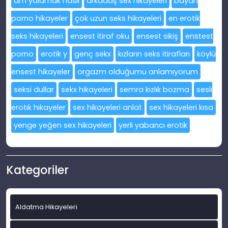
am yalamak nasıl
arkadaş sex hikayeleri
bayan
porno hikayeler
çok uzun seks hikayeleri
en erotik
seks hikayeleri
ensest itiraf oku
ensest sikiş
enstest
porno
erotik y
genç sekx
kızların seks itirafları
köylü
ensest hikayeler
orgazm olduğumu anlamıyorum
seksi dullar
sekx hikayeleri
semra kızlık bozma
seslı
erotık hıkayeler
sex hikayeleri anlat
sex hikayeleri kısa
yenge yeğen sex hikayeleri
yerli yabancı erotik
Kategoriler
Aldatma Hikayeleri