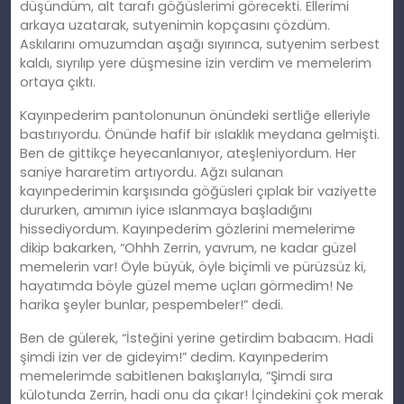
düşündüm, alt tarafı göğüslerimi görecekti. Ellerimi
arkaya uzatarak, sutyenimin kopçasını çözdüm.
Askılarını omuzumdan aşağı sıyırınca, sutyenim serbest
kaldı, sıyrılıp yere düşmesine izin verdim ve memelerim
ortaya çıktı.
Kayınpederim pantolonunun önündeki sertliğe elleriyle
bastırıyordu. Önünde hafif bir ıslaklık meydana gelmişti.
Ben de gittikçe heyecanlanıyor, ateşleniyordum. Her
saniye hararetim artıyordu. Ağzı sulanan
kayınpederimin karşısında göğüsleri çıplak bir vaziyette
dururken, amımın iyice ıslanmaya başladığını
hissediyordum. Kayınpederim gözlerini memelerime
dikip bakarken, “Ohhh Zerrin, yavrum, ne kadar güzel
memelerin var! Öyle büyük, öyle biçimli ve pürüzsüz ki,
hayatımda böyle güzel meme uçları görmedim! Ne
harika şeyler bunlar, pespembeler!” dedi.
Ben de gülerek, “İsteğini yerine getirdim babacım. Hadi
şimdi izin ver de gideyim!” dedim. Kayınpederim
memelerimde sabitlenen bakışlarıyla, “Şimdi sıra
külotunda Zerrin, hadi onu da çıkar! İçindekini çok merak