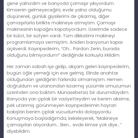
gene yalnızdım ve banyoda çamaşır yıkıyordum.
Kimsenin gelmeyeceğini, evde yalnız olduğumu
düşünerek, günlük giysilerimi de çıkarmış, diğer
çamaşırlarla birlikte makineye atmıştım. Çamaşır
makinesinin kapağını kapatıyordum. Üzerimde sadece
bir külot, bir sütyen vardı. Tüm dikkatimi makineyi
programlamaya vermiştim. Aniden banyonun kapısı
açılıverdi. Kayınpederim, “Oh… Pardon Zerin, burada
olduğunu bilmiyordum!” dediğinde korkuyla irkildim.
Her zaman sabah işe gidip, akşam gelen kayınpederim,
bugün öğle yemeği için eve gelmiş. Elinde anahtar
olduğundan geldiğinin farkında olmamıştım. Hemen
doğruldum ve utancından kızarmış yüzümle omuzumun
üzerinden ona baktım. Münasebetsiz bir durumdaydım.
Banyoda yarı çıplak bir vaziyetteydim ve benim aksime,
pek utanmış görünmeyen kayınpederimin hayran
bakışları benim çıplak vücudumda dolaşıyordu.
Konuşmaya başladığımda, kekeleyerek, “Makineye
çamaşırları atıyordum… Ben… evde kimse yok diye…”
diyebildim.