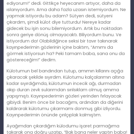
ediyorum!” dedi. Gittikçe heyecanım artıyor, daha da
ıslanıyordum. Ama daha fazla uzasın istemiyordum. Ne
yapmak istiyordu bu adam? Sütyen dedi, sütyeni
çıkardım, şimdi külot diye tutturdu! Nereye kadar
gidecek bu işin sonu bilemiyordum. Artık bu noktadan
sonra geriye dönüş olmayacaktı. Biliyordum bunu. Ve
istiyordum da! Olabildiğince seksi bir tavır takınarak
kayınpederimin gözlerinin içine baktım, “Amımı da
görmek istiyorsun ha? Peki tamam baba, sana onu da
göstereceğim!” dedim.
Külotumun bel bandından tutup, amımın kıllarını açığa
çıkaracak şekilde sıyırdım. Külotumu kalçalarımın altına
kadar sıyırdığımda, külotumun incecik ağı, durmadan
akıp duran zevk sularımdan sırılsıklam olmuş amıma
yapışmıştı. Kayınpederimin gözleri yerinden fırlayacak
gibiydi. Benim önce bir bacağımı, ardından da diğerini
kaldırarak külotumu çıkarmamı donmuş gibi izliyordu.
Kayınpederimin önünde çırılçıplak kalmıştım.
Ayağımdan çıkardığım külodumu işaret parmağıma
takarak ona doğru uzatıp, “Bak bana neler yaptın baba!