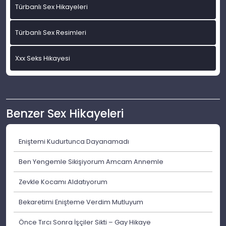
Türbanlı Sex Hikayeleri
Türbanlı Sex Resimleri
Xxx Seks Hikayesi
Benzer Sex Hikayeleri
Eniştemi Kudurtunca Dayanamadı
Ben Yengemle Sikişiyorum Amcam Annemle
Zevkle Kocamı Aldatıyorum
Bekaretimi Enişteme Verdim Mutluyum
Önce Tırcı Sonra İşçiler Sikti – Gay Hikaye