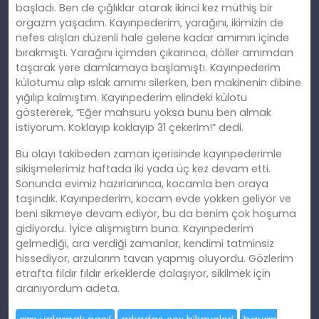
başladı. Ben de çığlıklar atarak ikinci kez müthiş bir
orgazm yaşadım. Kayınpederim, yarağını, ikimizin de
nefes alışları düzenli hale gelene kadar amımın içinde
bırakmıştı. Yarağını içimden çıkarınca, döller amımdan
taşarak yere damlamaya başlamıştı. Kayınpederim
külotumu alıp ıslak amımı silerken, ben makinenin dibine
yığılıp kalmıştım. Kayınpederim elindeki külotu
göstererek, “Eğer mahsuru yoksa bunu ben almak
istiyorum. Koklayıp koklayıp 31 çekerim!” dedi.
Bu olayı takibeden zaman içerisinde kayınpederimle
sikişmelerimiz haftada iki yada üç kez devam etti.
Sonunda evimiz hazırlanınca, kocamla ben oraya
taşındık. Kayınpederim, kocam evde yokken geliyor ve
beni sikmeye devam ediyor, bu da benim çok hoşuma
gidiyordu. İyice alışmıştım buna. Kayınpederim
gelmediği, ara verdiği zamanlar, kendimi tatminsiz
hissediyor, arzularım tavan yapmış oluyordu. Gözlerim
etrafta fıldır fıldır erkeklerde dolaşıyor, sikilmek için
aranıyordum adeta.