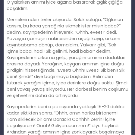
O yalarken amımı iyice ağzına bastırarak çığlık çığlığa
boşaldım.
Memelerimden terler akıyordu. Soluk soluğa, “Oğlunun
karısını, bu koca yarrağınla sikmek ister misin baba?”
dedim. Kayınpederim inleyerek, “Ohhh, eveet!” dedi.
Yavaşça çamaşır makinesinden aşağı kayıp, arkamı
kayınbabama dönüp, domaldım. Yalvarır gibi, “Sok
içime baba, hadi! Sik gelinini, hadi baba!” dedim.
Kayınpederim arkama gelip, yarağını amımın dudakları
arasına dayadı. Yarağının, kaygan amımın içine doğru
girdiğini hissettiğimde, “Eveet! Ohhh! Eveet! Sik beni! Sik
beni! Şimdi!” diye bağırmaya başladım. Belimden
tutarak yarağını içime, iyice derinlere doğru soktu. Şimdi
beni yavaş yavaş sikiyordu. Her darbesi benim coşkumu
ve şehvetimi daha da artırıyordu.
Kayınpederim beni o pozisyonda yaklaşık 15-20 dakika
kadar siktikten sonra, “Ohhh, amın harika birtanem!
Tam sikilecek bir am! Daracık! Oohhhh Zerrin! İçine
boşalıyorum! Oooh! Geliyoruuummm!” diye haykırdı.
Ardından yarağı amımın içine zonklayarak boşalmaya