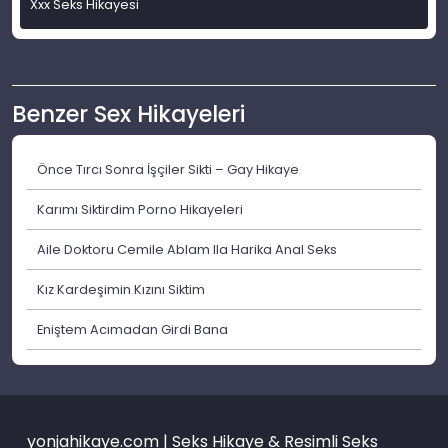
Xxx Seks Hikayesi
Benzer Sex Hikayeleri
Önce Tırcı Sonra İşçiler Sikti – Gay Hikaye
Karımı Siktirdim Porno Hikayeleri
Aile Doktoru Cemile Ablam Ila Harika Anal Seks
Kız Kardeşimin Kızını Siktim
Eniştem Acımadan Girdi Bana
yonjahikaye.com | Seks Hikaye & Resimli Seks