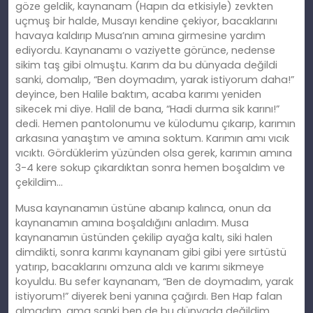
göze geldik, kaynanam (Hapın da etkisiyle) zevkten
uçmuş bir halde, Musayı kendine çekiyor, bacaklarını
havaya kaldırıp Musa’nın amına girmesine yardım
ediyordu. Kaynanamı o vaziyette görünce, nedense
sikim taş gibi olmuştu. Karım da bu dünyada değildi
sanki, domalıp, “Ben doymadım, yarak istiyorum daha!”
deyince, ben Halile baktım, acaba karımı yeniden
sikecek mi diye. Halil de bana, “Hadi durma sik karını!”
dedi. Hemen pantolonumu ve külodumu çıkarıp, karımın
arkasına yanaştım ve amına soktum. Karımın amı vıcık
vıcıktı. Gördüklerim yüzünden olsa gerek, karımın amına
3-4 kere sokup çıkardıktan sonra hemen boşaldım ve
çekildim…
Musa kaynanamın üstüne abanıp kalınca, onun da
kaynanamın amına boşaldığını anladım. Musa
kaynanamın üstünden çekilip ayağa kaltı, siki halen
dimdikti, sonra karımı kaynanam gibi gibi yere sırtüstü
yatırıp, bacaklarını omzuna aldı ve karımı sikmeye
koyuldu. Bu sefer kaynanam, “Ben de doymadım, yarak
istiyorum!” diyerek beni yanına çağırdı. Ben Hap falan
almadım, ama sanki ben de bu dünyada değildim,