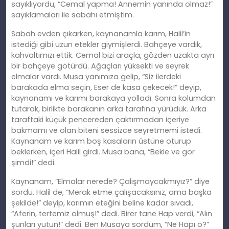
sayıklıyordu, “Cemal yapma! Annemin yanında olmaz!”
sayıklamaları ile sabahı etmiştim.
Sabah evden çıkarken, kaynanamla karım, Halil’in
istediği gibi uzun etekler giymişlerdi. Bahçeye vardık,
kahvaltımızı ettik. Cemal bizi araçla, gözden uzakta ayrı
bir bahçeye götürdü. Ağaçları yüksekti ve seyrek
elmalar vardı. Musa yanımıza gelip, “Siz ilerdeki
barakada elma seçin, Eser de kasa çekecek!” deyip,
kaynanamı ve karımı barakaya yolladı. Sonra kolumdan
tutarak, birlikte barakanın arka tarafına yürüdük. Arka
taraftaki küçük pencereden çaktırmadan içeriye
bakmamı ve olan biteni sessizce seyretmemi istedi.
Kaynanam ve karım boş kasaların üstüne oturup
beklerken, içeri Halil girdi. Musa bana, “Bekle ve gör
şimdi!” dedi.
Kaynanam, “Elmalar nerede? Çalışmaycakmıyız?” diye
sordu. Halil de, “Merak etme çalışacaksınız, ama başka
şekilde!” deyip, karımın eteğini beline kadar sıvadı,
“Aferin, tertemiz olmuş!” dedi. Birer tane Hap verdi, “Alın
şunları yutun!” dedi. Ben Musaya sordum, “Ne Hapı o?”