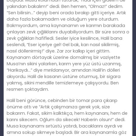
başladı. Musa kolumdan tutarak, “Hadi içeri gidelim de
yakından bakalım!” dedi. Ben hemen, “Olmaz!” dedim.
“Sen bilirsin…” deyip beni orada bırakıp gitti içeriye. Artık
daha fazla bakamadım ve olduğum yere oturdum.
Bakmıyordum, ama kaynanamın ve karımın barakada
çınlayan zevk çığlıklarını duyabiliyordum. Bir süre sonra o
zevk çığlıkları hafifledi. Sesler iyice kesilince, Halil bana
seslendi, “Eser içeriye gel! Gel bak, karı nasıl sikilirmiş,
nasıl döllenirmiş!” diye. Zar zor kalkıp içeri gittim.
Kaynanam dörtayak üzerine domalmış bir vaziyette
Musa’nın sikini yalarken, karım yere yüz üstü uzanmış,
“Harikaydı…” diye mırıldanıyor, amından Halil’in dölleri
akıyordu. Halil de kasanın üstüne oturmuş, bir sigara
yakmış, sikini mendille temizlemeye çalışıyordu. Ben
resmen şoktaydım.
Halil beni görünce, cebinden bir tomar para çıkarıp
önüme attı ve “Artık çalışmanıza gerek yok, size
bakarım. Fakat, sikim kalktıkça, hem kaynananı, hem de
karını sikecem. Oğlum da sikecek! Haberin olsun!” dedi.
Musa kaynanamı sırtüstü yatırdı, bacaklarını ayırdı ve
amına sokup sikmeye başladı. Bir ara kaynanamla göz