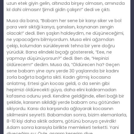
uzun etek giyin gelin, altınızda birşey olmasın, amınızda
kıl dahi olmasın! Şimdi gidin çalışın!” dedi ve çıktı.
Musa da bana, “Babam her sene bir karıyı siker ve bol
para verir siktiği karıya, şanslısın, kaynanan zengin
olacak!” dedi. Ben şaşkın haldeydim, ne düşüneceğimi,
ne yapacağımı bilmiyordum. Musa elini ağzımdan
çekip, kolumdan sürükleyerek tehna bir yere doğru
yürüdük. Bana elindeki bıçağı göstererek, “Eee, ne
yapmayı düşünüyorsun?” dedi. Ben de, “Hepinizi
öldürecem!” dedim. Musa da, “Öldürecen ha? Geçen
sene babam yine aynı yerde 30 yaşlarında bir kadını
zorla bağırta bağırta sikti. Kadın gitmiş kocasına
anlatmış. Ertesi gün kocası geldi, o da senin gibi
hepimizi öldürecekti güya, daha elini kaldıramadan
kafasına odunu yedi. Kendine geldiğinde, elleri bağlı bir
şekilde, karısının sikildiği yerde babam onu götünden
sikiyordu. Karısı da karşısında ağlayarak kocasının
sikilmesini seyretti. Babamdan sonra, bizim elemanlarla,
8-10 kişi daha siktik adamı, götünü boruya çevirdik!
Adam sonra karısıyla birlikte memleketi terketti. Yani
diyeceğim şu: Öyle, asarım keserim diye