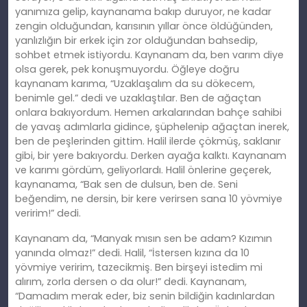
yanımıza gelip, kaynanama bakıp duruyor, ne kadar
zengin olduğundan, karısının yıllar önce öldüğünden,
yanlızlığın bir erkek için zor olduğundan bahsedip,
sohbet etmek istiyordu. Kaynanam da, ben varım diye
olsa gerek, pek konuşmuyordu. Öğleye doğru
kaynanam karıma, “Uzaklaşalım da su dökecem,
benimle gel.” dedi ve uzaklaştılar. Ben de ağaçtan
onlara bakıyordum. Hemen arkalarından bahçe sahibi
de yavaş adımlarla gidince, şüphelenip ağaçtan inerek,
ben de peşlerinden gittim. Halil ilerde çökmüş, saklanır
gibi, bir yere bakıyordu. Derken ayağa kalktı. Kaynanam
ve karımı gördüm, geliyorlardı. Halil önlerine geçerek,
kaynanama, “Bak sen de dulsun, ben de. Seni
beğendim, ne dersin, bir kere verirsen sana 10 yövmiye
veririm!” dedi.
Kaynanam da, “Manyak mısın sen be adam? Kızımın
yanında olmaz!” dedi. Halil, “İstersen kızına da 10
yövmiye veririm, tazecikmiş. Ben birşeyi istedim mi
alırım, zorla dersen o da olur!” dedi. Kaynanam,
“Damadım merak eder, biz senin bildiğin kadınlardan