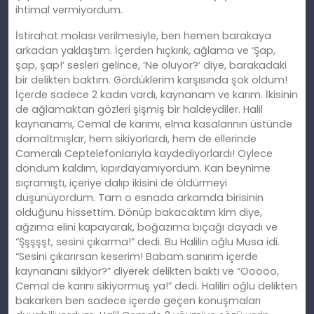
ihtimal vermiyordum.
İstirahat molası verilmesiyle, ben hemen barakaya
arkadan yaklaştım. İçerden hıçkırık, ağlama ve ‘Şap,
şap, şap!’ sesleri gelince, ‘Ne oluyor?’ diye, barakadaki
bir delikten baktım. Gördüklerim karşısında şok oldum!
İçerde sadece 2 kadın vardı, kaynanam ve karım. İkisinin
de ağlamaktan gözleri şişmiş bir haldeydiler. Halil
kaynanamı, Cemal de karımı, elma kasalarının üstünde
domaltmışlar, hem sikiyorlardı, hem de ellerinde
Cameralı Ceptelefonlarıyla kaydediyorlardı! Öylece
dondum kaldım, kıpırdayamıyordum. Kan beynime
sıçramıştı, içeriye dalıp ikisini de öldürmeyi
düşünüyordum. Tam o esnada arkamda birisinin
olduğunu hissettim. Dönüp bakacaktım kim diye,
ağzıma elini kapayarak, boğazıma bıçağı dayadı ve
“Şşşşşt, sesini çıkarma!” dedi. Bu Halilin oğlu Musa idi.
“Sesini çıkarırsan keserim! Babam sanırım içerde
kaynananı sikiyor?” diyerek delikten baktı ve “Ooooo,
Cemal de karını sikiyormuş ya!” dedi. Halilin oğlu delikten
bakarken ben sadece içerde geçen konuşmaları