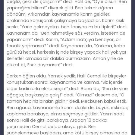
değiliz, çekil de çalışalım!” dedi. Halil de, “Öyle olsun! Ben
yapcağımı bilirim!” diyerek gitti. Ben tekrar ağaca
döndüm. Arkamdan kaynanamla karım geldiler,
aralarında konuşarak çalışmaya başladılar. Karım kısık
sesle, “Yarın gelmeyelim, ben tanıyorum bu tipleri!” dedi.
Kaynanam da, “Ben rahmetliye söz verdim, istesem de
yapamam!” dedi. Karım, “Adam inatçıya benziyor, bir
fenalık yapmasın?” dedi. Kaynanam da, “Korkma, kaba
gürültü hepsi, herkesin içinde birşey yapcak hali yok ya!
Senetler olmasa bir dakika durmazdım. Aman yine de
dikkat et, Eser duymasın!” dedi.
Derken öğlen oldu. Yemek yedik. Halil Cemal ile birşeyler
konuştuktan sonra, kaynanama ve karıma, “Siz içerde
diğer kadınlarla elma seçin!” dedi. Bana da, “Sen de yine
ağaçta, başkasıyla çalış!” dedi. “Olmaz!” desem de, “O
zaman hepiniz bırakın gidin!” dedi. Mecburen kabul ettik.
Ben ağaca, kaynanamla karım da ilerde, büyük, eski saç
kaplama barakaya, elma seçmeye gittiler. Yarım saat
sonra Halil de gitti barakaya. Aradan 10 dakika
geçmeden Cemal de barakaya girdi. Ben
şüphelenmeye başladım, ama kötü birşey olmasına da