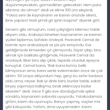
düşünmeyeceksin, görmezlikten geleceksin. Hem para
sıkıntınız da olmaz!” dedi ve elime 100 Lira sıkıştırdı,
“Yoksa seni de kaynananın ve karının önünde sikeriz,
ibne yaparız! Hadi şimdi git işinin başına!” diyerek gitti.
Sersem gibi olmuştum, nasıl çalıştığımı bilemez halde
akşam oldu. Arabaya binerken kaynanamın ve karımın
yüzleri kıpkırmızı, kafaları öndeydi. Pezevenk Cemal de
bizimle aynı arabadaydı ve pis pis sırıtıyordu. Eve
geldiğimizde kimseden çıt çıkmıyordu. Dışarı çıkıp, bira
almak için bakkala gittiğimde, Pezevenk Cemal da
oradaydı. Birer bira alıp çıktık, tepede oturduk epeyce
konuştuk. Cemal bana, “Bak bana kızma, belki
bilmiyorsun ama, karını senle evlenmeden önce de çok
siktim. 50 Liraya sikiyordum hep, gerçi bu sefer bedava
oldu ama, neyse. Bak iyi dinle beni, bunlar belalı, sakat
birşey yapmaya kalkışma, bırak sıkılıncaya kadar
siksinler!” dedi. Gece 11 gibi eve döndüğümde ışıklar
sönüktü, kaynanam salonda uyuyordu. Yatakodamıza
gittim, karım da uyumuştu. Banyo yapmış, saçları mis
gibi kokuyordu. Yattım, ama uyuyamadım. Karım