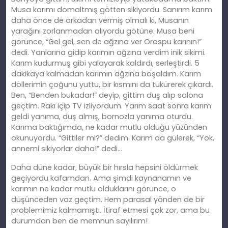
Musa karımı domaltmış götten sikiyordu. Sanırım karım
daha önce de arkadan vermiş olmalı ki, Musanın
yarağını zorlanmadan alıyordu götüne. Musa beni
görünce, “Gel gel, sen de ağzına ver Orospu karının!”
dedi. Yanlarına gidip karımın ağzına verdim inik sikimi.
Karım kudurmuş gibi yalayarak kaldırdı, serleştirdi. 5
dakikaya kalmadan karımın ağzına boşaldım. Karım
döllerimin çoğunu yuttu, bir kısmını da tükürerek çıkardı.
Ben, “Benden bukadar!” deyip, gittim duş alıp salona
geçtim. Rakı içip TV izliyordum. Yarım saat sonra karım
geldi yanıma, duş almış, bornozla yanıma oturdu.
Karıma baktığımda, ne kadar mutlu olduğu yüzünden
okunuyordu. “Gittiler mi?” dedim. Karım da gülerek, “Yok,
annemi sikiyorlar daha!” dedi…
Daha düne kadar, büyük bir hırsla hepsini öldürmek
geçiyordu kafamdan. Ama şimdi kaynanamın ve
karımın ne kadar mutlu olduklarını görünce, o
düşünceden vaz geçtim. Hem parasal yönden de bir
problemimiz kalmamıştı. İtiraf etmesi çok zor, ama bu
durumdan ben de memnun sayılırım!