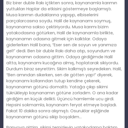
Biz birer duble Rakı içtikten sonra, kaynanamla karımın
yuttukları Haplar da etkisini göstermeye başlamıştı.
Musa karımın dudaklarına yapışıp, elbiselerini
parçalarcasına soydu. Halil de kaynanamı soymuş,
kaynanama sakso çektiriyordu. Musa karımı bizim
yatakodasına götürken, Halil de kaynanamla birlikte,
kaynanamın odasına gitmek için kalktılar. Odaya
giderlerken Halil bana, “Eser sen de soyun ve yanımıza
gel!” dedi. Ben bir duble Rakı daha atıp, soyundum ve
kaynanamın odasına gittim. Odaya girdiğimde Halil
altta, kaynanamı kucağına almış, hoplatarak sikiyordu.
Durdum biraz seyrettim. Sikim kalkmıştı seyredeken. Halil,
“Ben amından sikerken, sen de götten yap!” diyerek,
kaynanamı kollarından tutup kendine çekerek,
kaynanamın götünü domalttı. Yatağa çıkıp sikimi
tükrükleyip kaynanamın götüne zorladım. O ana kadar
girdiğim en küçük delikti. Üçüncü hamlemle ucu girdi.
Hepsini sokmamla, kaynanam feryat etmeye başladı.
Fakat 10 dakika sonra alışmıştı. Osuruklar eşliğinde
kaynanamın götünü sikip boşaldım…
Banyoya gittim, sikimi temizleyip yatakodama baktım.