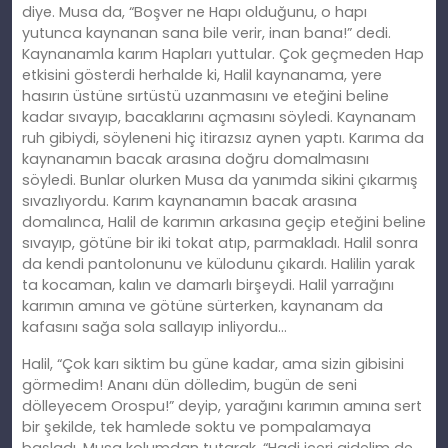
diye. Musa da, “Boşver ne Hapı olduğunu, o hapı
yutunca kaynanan sana bile verir, inan bana!” dedi.
Kaynanamla karım Hapları yuttular. Çok geçmeden Hap
etkisini gösterdi herhalde ki, Halil kaynanama, yere
hasırın üstüne sırtüstü uzanmasını ve eteğini beline
kadar sıvayıp, bacaklarını açmasını söyledi. Kaynanam
ruh gibiydi, söyleneni hiç itirazsız aynen yaptı. Karıma da
kaynanamın bacak arasına doğru domalmasını
söyledi. Bunlar olurken Musa da yanımda sikini çıkarmış
sıvazlıyordu. Karım kaynanamın bacak arasına
domalınca, Halil de karımın arkasına geçip eteğini beline
sıvayıp, götüne bir iki tokat atıp, parmakladı. Halil sonra
da kendi pantolonunu ve külodunu çıkardı. Halilin yarak
ta kocaman, kalın ve damarlı birşeydi. Halil yarrağını
karımın amına ve götüne sürterken, kaynanam da
kafasını sağa sola sallayıp inliyordu…
Halil, “Çok karı siktim bu güne kadar, ama sizin gibisini
görmedim! Ananı dün dölledim, bugün de seni
dölleyecem Orospu!” deyip, yarağını karımın amına sert
bir şekilde, tek hamlede soktu ve pompalamaya