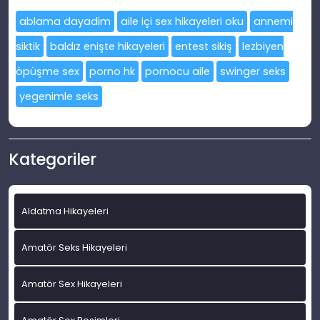
ablama dayadim
aile içi sex hikayeleri oku
annemi
siktik
baldız enişte hikayeleri
entest sikiş
lezbiyen
öpüşme sex
porno hk
pornocu aile
swinger seks
yegenimle seks
Kategoriler
Aldatma Hikayeleri
Amatör Seks Hikayeleri
Amatör Sex Hikayeleri