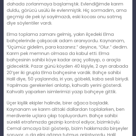
dahada zorlanmaya başlamıştık. Evlendiğimde karım
duldu, görücü usülü ile evlenmiştik. Hiç sormadım, ama
geçmişi de pek iyi sayılmazdı, eski kocası onu satmış
diye söylentiler vardı.
Elma toplama zamanı gelmiş, yakın ilçedeki Elma
bahçelerinde çalışacak adam aranıyordu. Kaynanam,
“Üçümüz gidelim, para kazanırız.” deyince, “Olur.” dedim.
Karım pek memnun olmasa da kabul etti. Elma
bahçesinin sahibi köye kadar araç yollayıp, o araçla
gidecektik. Pazar günü köyden 40 kişiyle, 2 ayrı arabada
20’şer iki grupla Elma bahçesine vardık. Bahçe sahibi
Halil diye, 50 yaşlarında, iri yarı, göbekli, kaba sesli biriydi.
Yapılması gerekenleri anlatıp, kahvaltı yerini gösterdi.
Kahvaltı yaparken isimlerimizi yazıp bahçeye gittik.
Üçer kişilik ekipler halinde, birer ağaca başladık.
Kaynanam ve karım alttaki dallardan toplalarken, ben
merdivenle uçlara çıkıp topluyordum. Bahçe sahibi
sürekli etrafımızda gezinip kontrol ediyor, bizimköylü
Cemal amcaya bizi gösterip, bizim hakkımızda birşeyler
soruyor, o da elini ağzına tutmuş anlatıyordu. Halil