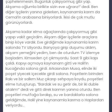
şüphelenmesin. Bugünlük çalışıyormuş gibi yap.
Akşama oğlumla birlikte sizin eve uğrarız!” dedi. Ben
diğer işçilerin yanına giderken, kaynanamla karım da
Cemal’in arabasına biniyorlardı. İkisi de çok mutlu
görünüyorlardı.
Akşama kadar elma ağaçlarında çalışıyormuş gibi
yapıp vakit geçirdim. Akşam diğer işçilerle araçlara
binip köye vardık. Eve girdiğimde kaynanamla karım
salonda TV izliyordu. Banyoya girip duşumu aldım,
akşam yemeğini yedim, ben de oturdum TV izlemye
başladım. Kimseden çıt çıkmıyordu. Saat 9 gibi kapı
çaldı. Kapıyı açmaya kaynanam gitti ve Halil’in
kucağında salona girdi. Arkasından Musa, elinde iki
poşet yiyecek içecekle girdi salona. Poşetlerin birinden
Rakı ve bir salkım Muz çıkarıp sehpaya koydu, poşetleri
elime tutuşturup, “Bardak ve su getir de, bir iki duble
atalım!” dedi ve gitti direk karımın yanına oturdu. Ben
poşetleri mutfağa bırakıp, su ve bardaklarla salona
geldiğimde, Halil yine kaynanamla karıma o Haplardan
veriyordu…