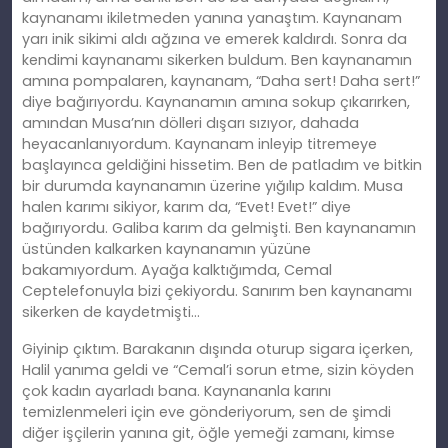
kaynanamı ikiletmeden yanına yanaştım. Kaynanam
yarı inik sikimi aldı ağzına ve emerek kaldırdı. Sonra da
kendimi kaynanamı sikerken buldum. Ben kaynanamın
amına pompalaren, kaynanam, “Daha sert! Daha sert!”
diye bağırıyordu. Kaynanamın amına sokup çıkarırken,
amından Musa’nın dölleri dışarı sızıyor, dahada
heyacanlanıyordum. Kaynanam inleyip titremeye
başlayınca geldiğini hissetim. Ben de patladım ve bitkin
bir durumda kaynanamın üzerine yığılıp kaldım. Musa
halen karımı sikiyor, karım da, “Evet! Evet!” diye
bağırıyordu. Galiba karım da gelmişti. Ben kaynanamın
üstünden kalkarken kaynanamın yüzüne
bakamıyordum. Ayağa kalktığımda, Cemal
Ceptelefonuyla bizi çekiyordu. Sanırım ben kaynanamı
sikerken de kaydetmişti…
Giyinip çıktım. Barakanın dışında oturup sigara içerken,
Halil yanıma geldi ve “Cemal’i sorun etme, sizin köyden
çok kadın ayarladı bana. Kaynananla karını
temizlenmeleri için eve gönderiyorum, sen de şimdi
diğer işçilerin yanına git, öğle yemeği zamanı, kimse