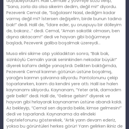
duyabiliyordum. Halil Cemale 2 yövmiye sözü verip,
“Sana, zorla da olsa sikerim dedim, değil mi!” diyordu.
Pezevenk Cemal de, “Sağolasın! Nasıl, dediğim kadar
varmış değil mi? İstersen değişelim, birde bunun tadına
bak!” dedi. Halil de, “İdare eder, şu oruspuyu bir dölleyim
de, bakarız…” dedi. Cemal, “Aman sakatlık olmasın, ben
dışına akıtacam!” dedi ve hayvan gibi böğürmeye
başladı, Pezevenk galiba boşalmak üzereydi…
Musa elini sikime atıp yokladıktan sonra, “Bak bak,
sizinköylü Cemalin yarak seninkinden nekadar büyük!”
diyerek kafamı deliğe yanaştırdı. Delikten baktığımda,
Pezevenk Cemal karımın götünün üstüne boşalmış,
yarağını karımın şalvarına siliyordu. Pantolonunu çekip
toparlanırken, karım da kendini yere attı. Halil ise halen
kaynanamı sikiyordu. Kaynanam, “Yeter artık, damadım
gelir belki!” dedi. Halil de, “Gelirse gelsin!” diyerek ve
hayvan gibi hırlayarak kaynanamın üstüne abandı kaldı.
Az bekleyip, “Cemal sen dışarda bekle, kimse gelmesin!”
dedi ve toparlandı. Kaynanama da elindeki
Ceptelefonunu gösterekek, “Artık yarın devam ederiz,
yoksa bu görüntüleri herkes görür! Yarın gelirken ikiniz de