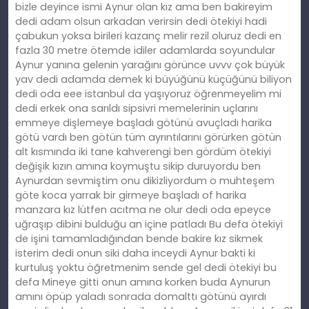
bizle deyince ismi Aynur olan kız ama ben bakireyim
dedi adam olsun arkadan verirsin dedi ötekiyi hadi
çabukun yoksa birileri kazanç melir rezil oluruz dedi en
fazla 30 metre ötemde idiler adamlarda soyundular
Aynur yanına gelenin yarağını görünce uvvv çok büyük
yav dedi adamda demek ki büyüğünü küçüğünü biliyon
dedi oda eee istanbul da yaşıyoruz öğrenmeyelim mi
dedi erkek ona sarıldı sipsivri memelerinin uçlarını
emmeye dişlemeye başladı götünü avuçladı harika
götü vardı ben götün tüm ayrıntılarını görürken götün
alt kısmında iki tane kahverengi ben gördüm ötekiyi
değişik kızın amına koymuştu sikip duruyordu ben
Aynurdan sevmiştim onu dikizliyordum o muhteşem
göte koca yarrak bir girmeye başladı of harika
manzara kız lütfen acıtma ne olur dedi oda epeyce
uğraşıp dibini bulduğu an içine patladı Bu defa ötekiyi
de işini tamamladığından bende bakire kız sikmek
isterim dedi onun siki daha inceydi Aynur bakti ki
kurtuluş yoktu öğretmenim sende gel dedi ötekiyi bu
defa Mineye gitti onun amına korken buda Aynurun
amını öpüp yaladı sonrada domalttı götünü ayırdı