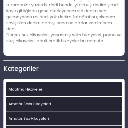
o zamanlar yüzerdik dedi bende iyi olmuş dedim şimdi
köye gittiğinde gene dikizleyecem sizi dedim sen
gelmeyecen mi dedi yok dedim fotoğrafını çekecem
sevişirken dedim oda iyi sana ne pozlar verdirecem
dedi.
Gerçek sex hikayeleri, yaşanmış seks hikayeleri, porno ve
sikiş hikayeleri, adult erotik hikayeler bu adreste.
Kategoriler
Aldatma Hikayeleri
Amatör Seks Hikayeleri
Amatör Sex Hikayeleri