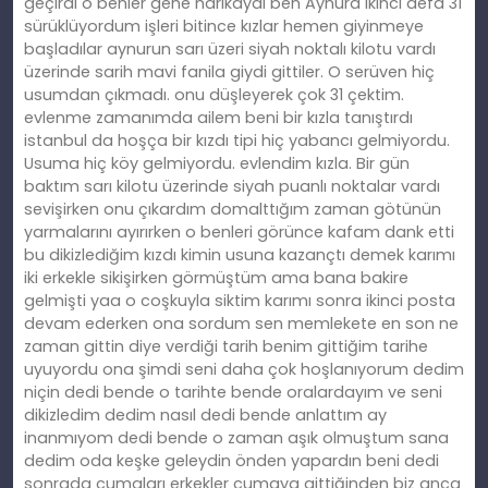
geçirdi o benler gene harikaydı ben Aynura ikinci defa 31
sürüklüyordum işleri bitince kızlar hemen giyinmeye
başladılar aynurun sarı üzeri siyah noktalı kilotu vardı
üzerinde sarih mavi fanila giydi gittiler. O serüven hiç
usumdan çıkmadı. onu düşleyerek çok 31 çektim.
evlenme zamanımda ailem beni bir kızla tanıştırdı
istanbul da hoşça bir kızdı tipi hiç yabancı gelmiyordu.
Usuma hiç köy gelmiyordu. evlendim kızla. Bir gün
baktım sarı kilotu üzerinde siyah puanlı noktalar vardı
sevişirken onu çıkardım domalttığım zaman götünün
yarmalarını ayırırken o benleri görünce kafam dank etti
bu dikizlediğim kızdı kimin usuna kazançtı demek karımı
iki erkekle sikişirken görmüştüm ama bana bakire
gelmişti yaa o coşkuyla siktim karımı sonra ikinci posta
devam ederken ona sordum sen memlekete en son ne
zaman gittin diye verdiği tarih benim gittiğim tarihe
uyuyordu ona şimdi seni daha çok hoşlanıyorum dedim
niçin dedi bende o tarihte bende oralardayım ve seni
dikizledim dedim nasıl dedi bende anlattım ay
inanmıyom dedi bende o zaman aşık olmuştum sana
dedim oda keşke geleydin önden yapardın beni dedi
sonrada cumaları erkekler cumaya gittiğinden biz anca