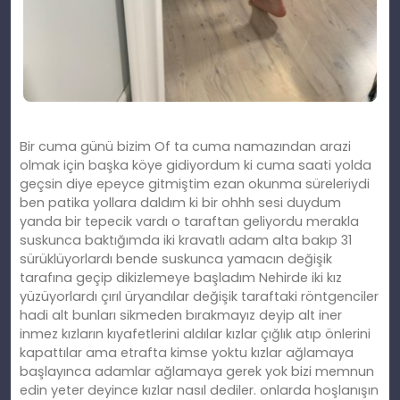
Bir cuma günü bizim Of ta cuma namazından arazi
olmak için başka köye gidiyordum ki cuma saati yolda
geçsin diye epeyce gitmiştim ezan okunma süreleriydi
ben patika yollara daldım ki bir ohhh sesi duydum
yanda bir tepecik vardı o taraftan geliyordu merakla
suskunca baktığımda iki kravatlı adam alta bakıp 31
sürüklüyorlardı bende suskunca yamacın değişik
tarafına geçip dikizlemeye başladım Nehirde iki kız
yüzüyorlardı çırıl üryandılar değişik taraftaki röntgenciler
hadi alt bunları sikmeden bırakmayız deyip alt iner
inmez kızların kıyafetlerini aldılar kızlar çığlık atıp önlerini
kapattılar ama etrafta kimse yoktu kızlar ağlamaya
başlayınca adamlar ağlamaya gerek yok bizi memnun
edin yeter deyince kızlar nasıl dediler. onlarda hoşlanışın