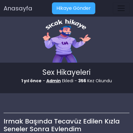
Anasayfa
Hikaye Gönder
Sex Hikayeleri
1 yıl önce
-
Admin
Ekledi -
356
Kez Okundu
Irmak Başında Tecavüz Edilen Kızla
Seneler Sonra Evlendim