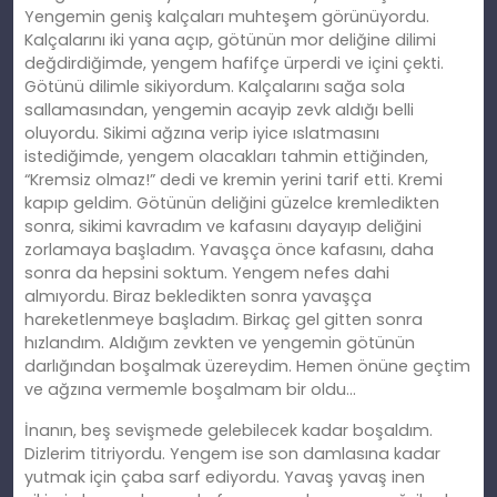
Yengemin geniş kalçaları muhteş
em
görünüyordu.
Kalçalarını iki yana açıp, götünün mor deliğ
ine
dilimi
değdirdiğimde, yengem hafifçe ürperdi ve içini çekti.
Götünü dilimle sikiyordum. Kalçalarını sağa sola
sallamasından, yengemin acayip zevk aldığı belli
oluyordu. Sikimi ağzına verip iyice ıslatmasını
istediğimde, yengem olacakları tahmin ettiğ
inden
,
“Kremsiz olmaz!” dedi ve kremin yerini tarif etti. Kremi
kapıp
geldim
. Götünün deliğini güzelce kremledikten
sonra, sikimi kavradım ve kafasını dayayıp deliğini
zorlamaya başladım. Yavaşça önce kafasını, daha
sonra da hepsini soktum. Yengem nefes dahi
almıyordu. Biraz bekledikten sonra yavaşça
hareketlenmeye başladım. Birkaç gel gitten sonra
hızlandım. Aldığım zevkten ve yengemin götünün
darlığından boşalmak üzereydim. Hemen önüne geçtim
ve ağzına vermemle boşalmam bir oldu…
İnanın, beş sevişmede gelebilecek kadar boşaldım.
Dizlerim titriyordu. Yengem ise son damlasına kadar
yutmak için çaba sarf ediyordu. Yavaş yavaş inen