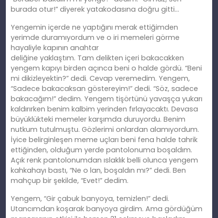
burada otur!” diyerek yatakodasına doğ
ru
gitti…
Yengemin içerde ne yaptığını merak ettiğimden
yerimde duramıyordum ve o iri memeleri görme
hayaliyle kapının anahtar
deliğ
ine
yaklaştım.
Tam
delikten içeri bakacakken
yengem kapıyı birden açınca beni o halde gördü. “Beni
mi dikizleyektin?” dedi. Cevap veremedim. Yengem,
“Sadece bakacaksan göstereyim!” dedi. “Söz, sadece
bakacağım!”
dedim
. Yengem tişörtünü yavaşça yukarı
kaldırırken benim kalbim yerinden fırlayacaktı. Devasa
büyüklükteki memeler karşımda duruyordu. Benim
nutkum tutulmuştu. Gözlerimi onlardan alamıyordum.
İyice belirginleşen meme uçları beni fena halde tahrik
ettiğinden, olduğum yerde pantolonuma boşaldım.
Açık renk pantolonumdan ıslaklık belli olunca yengem
kahkahayı bastı, “Ne o lan, boşaldın mı?” dedi. Ben
mahçup bir şekilde, “Evet!” dedim.
Yengem, “Gir
çabuk
banyoya, temizlen!” dedi.
Utancımdan koşarak banyoya girdim. Ama gördüğüm