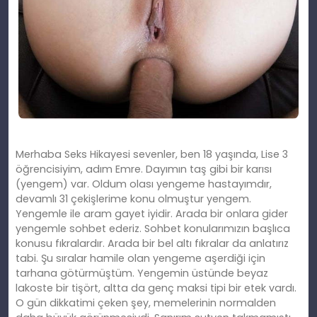
Merhaba Seks Hikayesi sevenler, ben 18 yaşında, Lise 3
öğrencisiyim, adım Emre. Dayımın taş gibi bir karısı
(yengem) var. Oldum olası yengeme hastayımdır,
devamlı 31 çekişlerime konu olmuştur yengem.
Yengemle ile
aram
gayet iyidir. Arada bir onlara gider
yengemle sohbet ederiz. Sohbet konularımızın başlıca
konusu fıkralardır. Arada bir bel altı fıkralar da anlatırız
tabi. Ş
u
sıralar hamile olan yengeme aşerdiği için
tarhana götürmüştüm. Yengemin üstünde beyaz
lakoste bir tişört, altta da genç maksi tipi bir etek vardı.
O gün dikkatimi çeken şey, memelerinin normalden