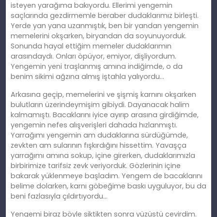
isteyen yarağıma bakıyordu. Ellerimi yengemin
saçlarında gezdirmemle beraber dudaklarımız birleşti.
Yerde yan yana uzanmıştık, ben bir yandan yengemin
memelerini okşarken, biryandan da soyunuyorduk.
Sonunda hayal ettiğim memeler dudaklarımın
arasındaydı. Onları öpüyor, emiyor, dişliyordum.
Yengemin yeni traşlanmış
am
ına indiğimde, o da
benim sikimi ağzına almış iştahla yalıyordu…
Arkasına geçip, memelerini ve şişmiş karnını okşarken
bulutların üzerindeymişim gibiydi. Dayanacak halim
kalmamıştı. Bacaklarını iyice ayırıp arasına girdiğimde,
yengemin nefes alışverişleri dahada hızlanmıştı.
Yarrağımı yengemin am dudaklarına sürdüğümde,
zevkten am sularının fışkırdığını hissettim. Yavaşça
yarrağımı
am
ına sokup, içine girerken, dudaklarımızla
birbirimize tarifsiz zevk veriyorduk. Gözlerinin içine
bakarak yüklenmeye başladım. Yengem de bacaklarını
belime dolarken, karnı göbeğime baskı uyguluyor, bu da
beni fazlasıyla çıldırtıyordu…
Yengemi biraz böyle siktikten sonra yüzüstü çevirdim.