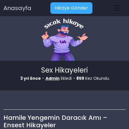
Anasayfa
Hikaye Gönder
Sex Hikayeleri
3 yıl önce
-
Admin
Ekledi -
859
Kez Okundu
Hamile Yengemin Daracık Amı –
Ensest Hikayeler