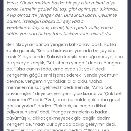
karısı, Süt emmekten başka bir şey ister misin? diye
sorar. Temelin gözleri fal taşı gibi açılmıştır, sıkılarak,
Ayıp olmaz mı yenge?
der
. Dursunun karısı, Çekinme
canım, istediğin başka bir şey varsa
verebilirim!
deyince
, Temel, İçim geçti valla, varsa
sütün yanında birkaç tane bisküvi verir misin? der.
Ben fıkrayı anlatınca yengem kahkahayı bastı. Katıla
katıla gülerek, “Sen de bisküvinin yanında bir şey ister
misin?” diye sordu. Şakayla karşılık sorduğu soruya, ben
de şakayla karşılık, “Süt isterim yenge!” dedim. Yengem
de, “Olsa canım feda, ama evde süt yok!” dedi.
Yengemin göğüslerini işaret ederek, “Sende yok mu?”
deyince, yengemin yanakları al al oldu. “Daha
memelerime süt gelmedi!” dedi. Ben de, “Ama çok
büyümüşler!” deyince, yengem iyice kızardı ve “Çok belli
oluyor mu?” dedi. “Evet, ama bu halde çok daha güzel
görünüyorlar!” dedim. “Bak bak, nelere de dikkat
ediyorsun sen!” dedi. “Yenge memelerin o kadar
büyümüş
ki
, dikkat çekmeyecek gibi değil!” dedim.
Yengem de, “Yaa? Dur aynada bakıp geleyim!” dedi.
“Beraber
bakal
ım mı yenge?” dedim. “Olmaz, sen