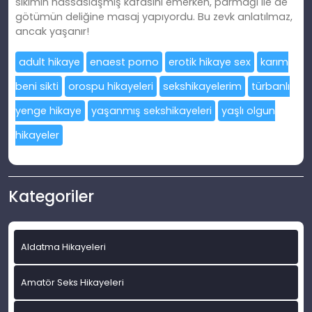
sikimin hassaslaşmış kafasını emerken, parmağı ile de
götümün deliğ
ine
masaj yapıyordu. Bu zevk anlatılmaz,
ancak yaşanır!
adult hikaye
enaest porno
erotik hikaye sex
karım
beni sikti
orospu hikayeleri
sekshikayelerim
türbanlı
yenge hikaye
yaşanmış sekshikayeleri
yaşlı olgun
hikayeler
Kategoriler
Aldatma Hikayeleri
Amatör Seks Hikayeleri