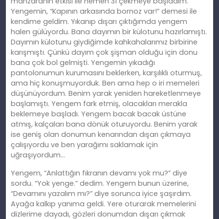
manzaranın etkisi ile hemen 31 çekmeye başladım.
Yengemin, “Kapının arkasında bornoz var!” demesi ile
kendime geldim. Yıkanıp dışarı çıktığımda yengem
halen gülüyordu. Bana dayımın bir külotunu hazırlamıştı.
Dayımın külotunu giydiğimde kahkahalarımız birbirine
karışmıştı. Çünkü dayım çok şişman olduğu için donu
bana çok bol gelmişti. Yengemin yıkadığı
pantolonumun kurumasını beklerken, karşılı
kl
ı oturmuş,
ama hiç konuşmuyorduk.
Ben ama hep o iri memeleri
düşünüyordum.
Benim yarak yeniden hareketlenmeye
başlamıştı. Yengem fark etmiş, olacakları merakla
beklemeye başladı. Yengem bacak bacak üstüne
atmış, kalçaları bana dönük oturuyordu. Benim yarak
ise geniş olan donumun kenarından dışarı çıkmaya
çalışıyordu ve
ben
yarağımı saklamak için
uğraşıyordum…
Yengem, “Anlattığın fıkranın devamı yok mu?” diye
sordu. “Yok yenge.” dedim. Yengem bunun üzerine,
“Devamını yazalım mı?” diye sorunca iyice şaşırdım.
Ayağa kalkıp yanıma geldi. Yere oturarak memelerini
dizlerime dayadı, gözleri donumdan dışarı çıkmak