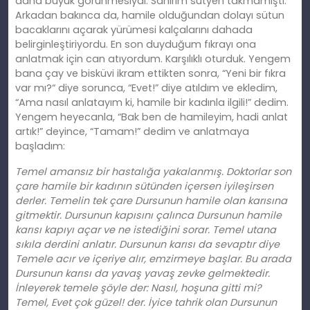
daha büyük görünmesiydi. Sanırım sutyen takmamıştı.
Arkadan bakınca da, hamile olduğundan dolayı sütun
bacaklarını açarak yürümesi kalçalarını dahada
belirginleştiriyordu. En son duyduğum fıkrayı ona
anlatmak için can atıyordum. Karşılı
kl
ı oturduk. Yengem
bana çay ve bisküvi ikram ettikten sonra, “Yeni bir fıkra
var mı?
“
diye sorunca, “Evet!” diye atıldım ve ekledim,
“Ama nasıl anlatayım
ki
, hamile bir kadınla ilgili!” dedim.
Yengem heyecanla, “Bak
ben
de hamileyim, hadi anlat
artık!” deyince, “Tamam!” dedim ve anlatmaya
başladım:
Temel amansız bir hastalığa yakalanmış. Doktorlar son
çare hamile bir kadının sütünden içersen iyileşirsen
derler. Temelin tek çare Dursunun hamile olan karısına
gitmektir. Dursunun kapısını çalınca Dursunun hamile
karısı kapıyı açar ve ne istediğini sorar. Temel utana
sıkıla derdini anlatır. Dursunun karısı da sevaptır diye
Temele
ac
ır ve içeriye alır, emzirmeye başlar. Bu arada
Dursunun karısı da yavaş yavaş zevke gelmektedir.
İnleyerek temele şöyle der: Nasıl, hoşuna gitti mi?
Temel, Evet çok güzel!
der
. İyice tahrik olan Dursunun