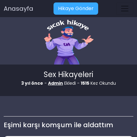
Anasayfa
Hikaye Gönder
Sex Hikayeleri
3 yıl önce
-
Admin
Ekledi -
1515
Kez Okundu
Eşimi karşı komşum ile aldattım