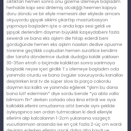
cıktıktan hemen sonra onu gizeme izlemeye başladım
herhalde kapı sesi dinlemiş olcakğği heemen kapıya
doru döndü ve bir eliyle memesini dier eliylede amcıını
okşuyordu şipşak sikiimi çıkarttıp mastürbasyon
yapmaya başladım işte o anda kapı sesi geldi ve
şipşak derlendim dayımın büyükkk kızışeydabeni fazla
sewerdi ve bana eks aşkım die hitap ederdi beni
gördüğünde hemen eks aşkım nasılsın dedive opusme
törenine geçtikkk coşkudan hemen süratlice kendimi
dier tarafa dönderince dudak dudağa kaldık yaklasın
30-35sn etrafı o biçimde kaldıktan sonra sarılmaya
başladık neyse içeri girdkk T.v izlemeye başladım oda
yanımda oturdu ve bana övgüler savuruyordu kanalları
deiştirirken kral tv de süper slow bi parça calıordu
dayımın kızı kalktı ve yanımda eğilerek *şkım bu dansı
bana lütf edermisin* diye sordu bende *ya abla valla
bilmiom fln* derken zorlada olsa ikna ettirdi we ayaı
kalktııkkk.ellerini omuzlarıma attıt bende aynı şekilde
öyleyapınca sen ordan tutmicaksın ki dedi elleriyle
ellerimi alıp kalcalarının 1-2cm yukarısına vazgeçti
vucutlarımızın arasında ise en çok fazla 2-üç cm wardı
devinim ederken ellerim azıcık daha alta kaydı ve