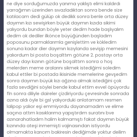
ne diye sorduğumuzda yanıma yaklıştı elimi kaldırdı
yarrağımın üzerinden sıvazladıktan sonra bende size
katılacam dedi gülüp ok dedikk sonra benle orta düzey
dayımın kızı sewişirken büyük dayımın kızıda sikimi
yalıyordu bundan böyle yeter dedim hade başlıyalım
dedim ok dediler ilkönce büyüğünden başladım
poposunu parmaklarımla genişlettim ve kökledim
sonuna kadar dier dayımın kızıylanda sevişip memesini
yalıordum bi posta boşalttım götüne 2. postayı orta
düzey dayı kızının götüne boşalttım sonra o hoş
melerden meme aralarını sikmek istediğimi soledim
kabul ettiler bi postada ikisinide memelerine gevşedim
sonra dayımın büyük kızı ağzına almak istediğini çok
fazla sevdiğini söylei bende kabul ettim evvel öpüyordu
fln sonra diliyle daireler çizdiriyordu çevresinde sonrada
azına aldı öyle bi gsl yalıyorduki anlatamam resmen
lalipop yalıor eşi emmiyordu dayanamadım ve elime
saçına attım kasıklarıma yapıştırdım suratını bve
azınarahatladım halim kalmamıştı fakat dayımın büyük
kızınında ateşi inmemişti vajinasından istiyordu
olmamakta karıcım bakiresin dediğimde yoktur deilim