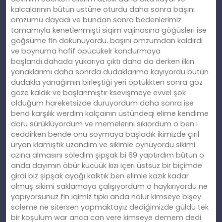
kalcalarının bütün üstüne oturdu daha sonra başını
omzumu dayadı ve bundan sonra bedenlerimiz
tamamıyla kenetlenmişti siqim vajinasına göğüsleri ise
göğsüme fln dokunuyordu. başını omzumdan kaldırdı
ve boynuma hafif öpücükelr kondurmaya
başlandı.dahada yukarıya çıktı daha da derken ilkin
yanaklarımı daha sonrda dudaklarıma kayıyordu bütün
dudakla yanağımın birleştiği yeri öptükkten sonra göz
göze kaldık ve başlanmıştır ksevişmeye evvel şok
olduğum hareketsizde duruyordum daha sonra ise
bend karşılık werdim kalçaının üstündeqi elime kendime
doru sürüklüyordum ve memelerını sıkıordum o ben i
ceddirken bende onu soymaya başladık ikimizde çırıl
üryan klamıştık uzandım ve sikimle oynuyordu sikimi
azına almasını söledim şipşak bi 69 yaptırdım bütün o
anda dayımın öbür kücüük kızı içeri üstsüz bir biçimde
girdi biz şipşak ayağı kalktık ben elimle kazık kadar
olmuş sikimi saklamaya çalışıyordum o haykırıyordu ne
yapıyorsunuz fln iqimiz tıpkı anda nolur kimseye bişey
soleme ne sitersen yapmaktayız dediğimizde güldü tek
bir koşulum war anca can vere kimseye demem dedi