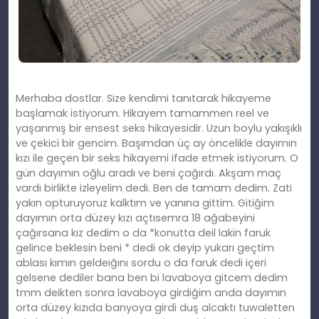
Merhaba dostlar. Size kendimi tanıtarak hikayeme
başlamak istiyorum. Hikayem tamammen reel ve
yaşanmış bir ensest seks hikayesidir. Uzun boylu yakışıklı
ve çekici bir gencim. Başımdan üç ay öncelikle dayımın
kızı ile geçen bir seks hikayemi ifade etmek istiyorum. O
gün dayımın oğlu aradı ve beni çağırdı. Akşam maç
vardı birlikte izleyelim dedi. Ben de tamam dedim. Zati
yakın opturuyoruz kalktım ve yanına gittim. Gitiğim
dayımın orta düzey kızı açtısemra 18 ağabeyini
çağırsana kız dedim o da *konutta deil lakin faruk
gelince beklesin beni * dedi ok deyip yukarı geçtim
ablası kımın geldeığını sordu o da faruk dedi içeri
gelsene dediler bana ben bi lavaboya gitcem dedim
tmm deikten sonra lavaboya girdiğim anda dayımın
orta düzey kızıda banyoya girdi duş alcaktı tuwaletten