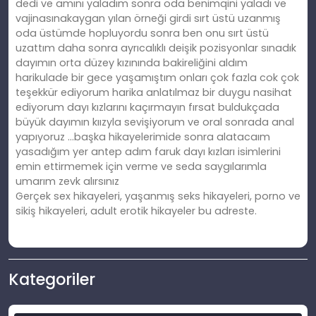
dedi ve amını yaladım sonra oda benimqini yaladı ve
vajinasınakaygan yılan örneği girdi sırt üstü uzanmış
oda üstümde hopluyordu sonra ben onu sırt üstü
uzattım daha sonra ayrıcalıklı deişik pozisyonlar sınadık
dayımın orta düzey kızınında bakireliğini aldım
harikulade bir gece yaşamıştım onları çok fazla cok çok
teşekkür ediyorum harika anlatılmaz bir duygu nasihat
ediyorum dayı kızlarını kaçırmayın fırsat buldukçada
büyük dayımın kıızyla sevişiyorum ve oral sonrada anal
yapıyoruz …başka hikayelerimide sonra alatacaım
yasadığım yer antep adım faruk dayı kızları isimlerini
emin ettirmemek için verme ve seda saygılarımla
umarım zevk alırsınız
Gerçek sex hikayeleri, yaşanmış seks hikayeleri, porno ve
sikiş hikayeleri, adult erotik hikayeler bu adreste.
Kategoriler