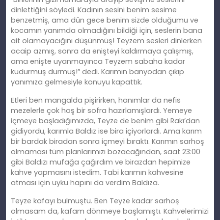
dinlettiğini söyledi. Kadının sesini benim sesime
benzetmiş, ama dün gece benim sizde olduğumu ve
kocamın yanımda olmadığını bildiği için, seslerin bana
ait olamayacığını düşünmüş! Teyzem sesleri dinlerken
acaip azmış, sonra da enişteyi kaldırmaya çalışmış,
ama enişte uyanmayınca Teyzem sabaha kadar
kudurmuş durmuş!” dedi. Karımın banyodan çıkıp
yanımıza gelmesiyle konuyu kapattık.
Etleri ben mangalda pişirirken, hanımlar da nefis
mezelerle çok hoş bir sofra hazırlamışlardı. Yemeye
içmeye başladığımızda, Teyze de benim gibi Rakı’dan
gidiyordu, karımla Baldız ise bira içiyorlardı. Ama karım
bir bardak biradan sonra içmeyi bıraktı. Karımın sarhoş
olmaması tüm planlarımızı bozacağından, saat 23:00
gibi Baldızı mufağa çağırdım ve birazdan hepimize
kahve yapmasını istedim. Tabi karımın kahvesine
atması için uyku hapını da verdim Baldıza.
Teyze kafayı bulmuştu. Ben Teyze kadar sarhoş
olmasam da, kafam dönmeye başlamıştı. Kahvelerimizi