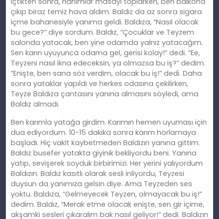
içtikten sonra, hanımlar masayı toplarken, ben balkona
çıkıp biraz temiz hava aldım. Baldız da az sonra sigara
içme bahanesiyle yanıma geldi. Baldıza, “Nasıl olacak
bu gece?” diye sordum. Baldız, “Çocuklar ve Teyzem
salonda yatacak, ben yine odamda yalnız yatacağım.
Sen karın uyuyunca odama gel, gerisi kolay!” dedi. “Ee,
Teyzeni nasıl ikna edeceksin, ya olmazsa bu iş?” dedim.
“Enişte, ben sana söz verdim, olacak bu iş!” dedi. Daha
sonra yataklar yapıldı ve herkes odasına çekilirken,
Teyze Baldıza çantasını yanına almasını söyledi, ama
Baldız almadı.
Ben karımla yatağa girdim. Karımın hemen uyuması için
dua ediyordum. 10-15 dakika sonra karım horlamaya
başladı. Hiç vakit kaybetmeden Baldızın yanına gittim.
Baldız busefer yatakta giyinik bekliyordu beni. Yanına
yatıp, sevişerek soyduk birbirimizi. Her yerini yalıyordum
Baldızın. Baldız kasıtlı olarak sesli inliyordu, Teyzesi
duysun da yanımıza gelsin diye. Ama Teyzeden ses
yoktu. Baldıza, “Gelmeyecek Teyzen, olmayacak bu iş!”
dedim. Baldız, “Merak etme olacak enişte, sen gir içime,
akşamki sesleri çıkaralım bak nasıl geliyor!” dedi. Baldızın