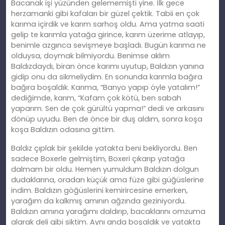
Bacanak işi yüzünden gelememişti yine. İlk gece
herzamanki gibi kafaları bir güzel çektik. Tabii en çok
karıma içirdik ve karım sarhoş oldu. Ama yatma saati
gelip te karımla yatağa girince, karım üzerime atlayıp,
benimle azgınca sevişmeye başladı. Bugün karıma ne
olduysa, doymak bilmiyordu. Benimse aklım
Baldızdaydı, biran önce karımı uyutup, Baldızın yanına
gidip onu da sikmeliydim. En sonunda karımla bağıra
bağıra boşaldık. Karıma, “Banyo yapıp öyle yatalım!”
dediğimde, karım, “Kafam çok kötü, ben sabah
yaparım. Sen de çok gürültü yapma!” dedi ve arkasını
dönüp uyudu. Ben de önce bir duş aldım, sonra koşa
koşa Baldızın odasına gittim.
Baldız çıplak bir şekilde yatakta beni bekliyordu. Ben
sadece Boxerle gelmiştim, Boxeri çıkarıp yatağa
dalmam bir oldu. Hemen yumuldum Baldızın dolgun
dudaklarına, oradan küçük ama füze gibi güğüslerine
indim. Baldızın göğüslerini kemirircesine emerken,
yarağım da kalkmış amının ağzında geziniyordu.
Baldızın amına yarağımı daldırıp, bacaklarını omzuma
alarak deli gibi siktim. Aynı anda boşaldık ve yatakta