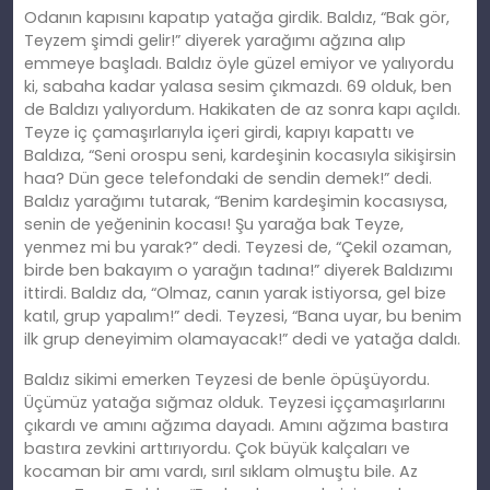
Odanın kapısını kapatıp yatağa girdik. Baldız, “Bak gör,
Teyzem şimdi gelir!” diyerek yarağımı ağzına alıp
emmeye başladı. Baldız öyle güzel emiyor ve yalıyordu
ki, sabaha kadar yalasa sesim çıkmazdı. 69 olduk, ben
de Baldızı yalıyordum. Hakikaten de az sonra kapı açıldı.
Teyze iç çamaşırlarıyla içeri girdi, kapıyı kapattı ve
Baldıza, “Seni orospu seni, kardeşinin kocasıyla sikişirsin
haa? Dün gece telefondaki de sendin demek!” dedi.
Baldız yarağımı tutarak, “Benim kardeşimin kocasıysa,
senin de yeğeninin kocası! Şu yarağa bak Teyze,
yenmez mi bu yarak?” dedi. Teyzesi de, “Çekil ozaman,
birde ben bakayım o yarağın tadına!” diyerek Baldızımı
ittirdi. Baldız da, “Olmaz, canın yarak istiyorsa, gel bize
katıl, grup yapalım!” dedi. Teyzesi, “Bana uyar, bu benim
ilk grup deneyimim olamayacak!” dedi ve yatağa daldı.
Baldız sikimi emerken Teyzesi de benle öpüşüyordu.
Üçümüz yatağa sığmaz olduk. Teyzesi iççamaşırlarını
çıkardı ve amını ağzıma dayadı. Amını ağzıma bastıra
bastıra zevkini arttırıyordu. Çok büyük kalçaları ve
kocaman bir amı vardı, sırıl sıklam olmuştu bile. Az