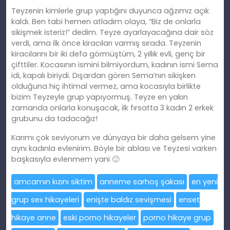
Teyzenin kimlerle grup yaptığını duyunca ağzımız açık
kaldı. Ben tabi hemen atladım olaya, “Biz de onlarla
sikişmek isteriz!” dedim. Teyze ayarlayacağına dair söz
verdi, ama ilk önce kiracıları varmış sırada. Teyzenin
kiracılarını bir iki defa görmüştüm, 2 yıllık evli, genç bir
çifttiler. Kocasının ismini bilmiyordum, kadının ismi Sema
idi, kapalı biriydi. Dışardan gören Sema’nın sikişken
olduğuna hiç ihtimal vermez, ama kocasıyla birlikte
bizim Teyzeyle grup yapıyormuş. Teyze en yakın
zamanda onlarla konuşacak, ilk fırsatta 3 kadın 2 erkek
grubunu da tadacağız!
Karımı çok seviyorum ve dünyaya bir daha gelsem yine
aynı kadınla evlenirim. Böyle bir ablası ve Teyzesi varken
başkasıyla evlenmem yani 🙂
amcamın kızını siktim
anneme sarhoş şakası
en yeni
grup sex hikayeleri
enişte baldız sevişmesi
enset
hikaye anne
eski porno hikayeler
porno hikaye grup