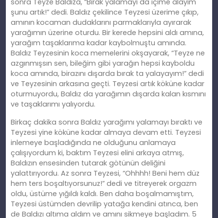
sonra Teyze Baldıza, “Bırak yalamayı da içime alayım
şunu artık!” dedi. Baldız çekilince Teyzesi üzerime çıkıp,
amının kocaman dudaklarını parmaklarıyla ayırarak
yarağımın üzerine oturdu. Bir kerede hepsini aldı amına,
yarağım taşaklarıma kadar kaybolmuştu amında.
Baldız Teyzesinin koca memelerini okşayarak, “Teyze ne
azgınmışsın sen, bileğim gibi yarağın hepsi kayboldu
koca amında, birazını dışarda bırak ta yalayayım!” dedi
ve Teyzesinin arkasına geçti. Teyzesi artık köküne kadar
oturmuyordu, Baldız da yarağımın dışarda kalan kısmını
ve taşaklarımı yalıyordu.
Birkaç dakika sonra Baldız yarağımı yalamayı bıraktı ve
Teyzesi yine köküne kadar almaya devam etti. Teyzesi
inlemeye başladığında ne olduğunu anlamaya
çalışıyordum ki, baktım Teyzesi elini arkaya atmış,
Baldızın ensesinden tutarak götünün deliğini
yalattırıyordu. Az sonra Teyzesi, “Ohhhh! Beni hem düz
hem ters boşaltıyorsunuz!” dedi ve titreyerek orgazm
oldu, üstüme yığıldı kaldı. Ben daha boşalmamıştım,
Teyzesi üstümden devrilip yatağa kendini atınca, ben
de Baldızı altıma aldım ve amını sikmeye başladım. 5