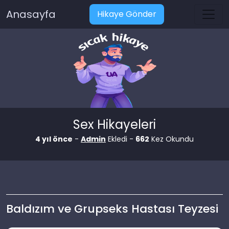
Anasayfa
Hikaye Gönder
Sex Hikayeleri
4 yıl önce
-
Admin
Ekledi -
662
Kez Okundu
Baldızım ve Grupseks Hastası Teyzesi