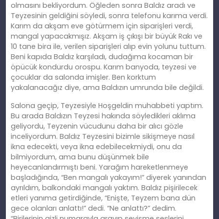
olmasını bekliyordum. Öğleden sonra Baldız aradı ve
Teyzesinin geldiğini söyledi, sonra telefonu karıma verdi.
Karım da akşam eve götürmem için siparişleri verdi,
mangal yapacakmışız. Akşam iş çıkışı bir büyük Rakı ve
10 tane bira ile, verilen siparişleri alıp evin yolunu tuttum.
Beni kapıda Baldız karşıladı, dudağıma kocaman bir
öpücük kondurdu orospu. Karım banyoda, teyzesi ve
çocuklar da salonda imişler. Ben korktum
yakalanacağız diye, ama Baldızın umrunda bile değildi.
Salona geçip, Teyzesiyle Hoşgeldin muhabbeti yaptım.
Bu arada Baldızın Teyzesi hakında söyledikleri aklıma
geliyordu, Teyzenin vücudunu daha bir alıcı gözle
inceliyordum. Baldız Teyzesini bizimle sikişmeye nasıl
ikna edecekti, veya ikna edebilecekmiydi, onu da
bilmiyordum, ama bunu düşünmek bile
heyecanlandırmıştı beni. Yarağım hareketlenmeye
başladığında, “Ben mangalı yakayım!” diyerek yanından
ayrıldım, balkondaki mangalı yaktım. Baldız pişirilecek
etleri yanıma getirdiğinde, “Enişte, Teyzem bana dün
gece olanları anlattı!” dedi. “Ne anlattı?” dedim.
“Birilerinin gizli numarayla arayıp sevişme seslerini