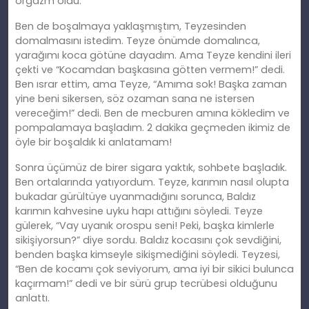
orgazm oldu.
Ben de boşalmaya yaklaşmıştım, Teyzesinden
domalmasını istedim. Teyze önümde domalınca,
yarağımı koca götüne dayadım. Ama Teyze kendini ileri
çekti ve “Kocamdan başkasına götten vermem!” dedi.
Ben ısrar ettim, ama Teyze, “Amıma sok! Başka zaman
yine beni sikersen, söz ozaman sana ne istersen
vereceğim!” dedi. Ben de mecburen amına kökledim ve
pompalamaya başladım. 2 dakika geçmeden ikimiz de
öyle bir boşaldık ki anlatamam!
Sonra üçümüz de birer sigara yaktık, sohbete başladık.
Ben ortalarında yatıyordum. Teyze, karımın nasıl olupta
bukadar gürültüye uyanmadığını sorunca, Baldız
karımın kahvesine uyku hapı attığını söyledi. Teyze
gülerek, “Vay uyanık orospu seni! Peki, başka kimlerle
sikişiyorsun?” diye sordu. Baldız kocasını çok sevdiğini,
benden başka kimseyle sikişmediğini söyledi. Teyzesi,
“Ben de kocamı çok seviyorum, ama iyi bir sikici bulunca
kaçırmam!” dedi ve bir sürü grup tecrübesi olduğunu
anlattı.