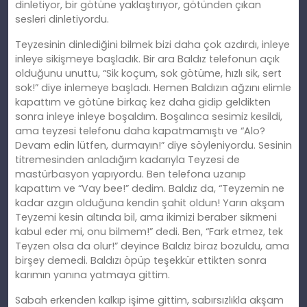
dinletiyor, bir götüne yaklaştırıyor, götünden çıkan
sesleri dinletiyordu.
Teyzesinin dinlediğini bilmek bizi daha çok azdırdı, inleye
inleye sikişmeye başladık. Bir ara Baldız telefonun açık
olduğunu unuttu, “Sik koçum, sok götüme, hızlı sik, sert
sok!” diye inlemeye başladı. Hemen Baldızın ağzını elimle
kapattım ve götüne birkaç kez daha gidip geldikten
sonra inleye inleye boşaldım. Boşalınca sesimiz kesildi,
ama teyzesi telefonu daha kapatmamıştı ve “Alo?
Devam edin lütfen, durmayın!” diye söyleniyordu. Sesinin
titremesinden anladığım kadarıyla Teyzesi de
mastürbasyon yapıyordu. Ben telefona uzanıp
kapattım ve “Vay bee!” dedim. Baldız da, “Teyzemin ne
kadar azgın olduğuna kendin şahit oldun! Yarın akşam
Teyzemi kesin altında bil, ama ikimizi beraber sikmeni
kabul eder mi, onu bilmem!” dedi. Ben, “Fark etmez, tek
Teyzen olsa da olur!” deyince Baldız biraz bozuldu, ama
birşey demedi. Baldızı öpüp teşekkür ettikten sonra
karımın yanına yatmaya gittim.
Sabah erkenden kalkıp işime gittim, sabırsızlıkla akşam