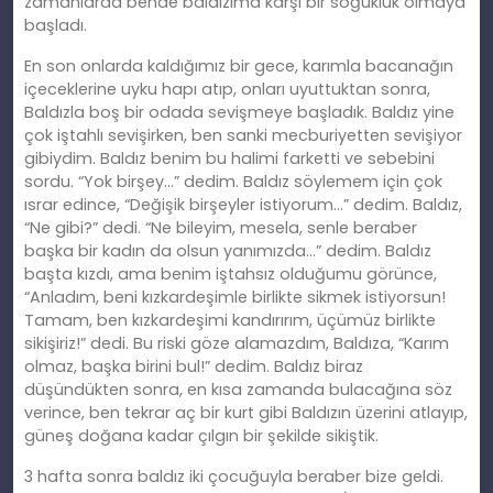
zamanlarda bende baldızıma karşı bir soğukluk olmaya
başladı.
En son onlarda kaldığımız bir gece, karımla bacanağın
içeceklerine uyku hapı atıp, onları uyuttuktan sonra,
Baldızla boş bir odada sevişmeye başladık. Baldız yine
çok iştahlı sevişirken, ben sanki mecburiyetten sevişiyor
gibiydim. Baldız benim bu halimi farketti ve sebebini
sordu. “Yok birşey…” dedim. Baldız söylemem için çok
ısrar edince, “Değişik birşeyler istiyorum…” dedim. Baldız,
“Ne gibi?” dedi. “Ne bileyim, mesela, senle beraber
başka bir kadın da olsun yanımızda…” dedim. Baldız
başta kızdı, ama benim iştahsız olduğumu görünce,
“Anladım, beni kızkardeşimle birlikte sikmek istiyorsun!
Tamam, ben kızkardeşimi kandırırım, üçümüz birlikte
sikişiriz!” dedi. Bu riski göze alamazdım, Baldıza, “Karım
olmaz, başka birini bul!” dedim. Baldız biraz
düşündükten sonra, en kısa zamanda bulacağına söz
verince, ben tekrar aç bir kurt gibi Baldızın üzerini atlayıp,
güneş doğana kadar çılgın bir şekilde sikiştik.
3 hafta sonra baldız iki çocuğuyla beraber bize geldi.