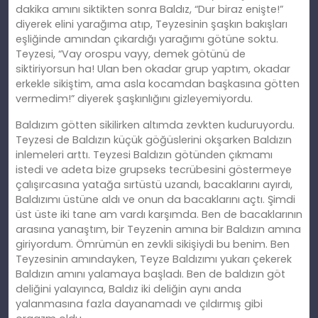
dakika amını siktikten sonra Baldız, “Dur biraz enişte!”
diyerek elini yarağıma atıp, Teyzesinin şaşkın bakışları
eşliğinde amından çıkardığı yarağımı götüne soktu.
Teyzesi, “Vay orospu vayy, demek götünü de
siktiriyorsun ha! Ulan ben okadar grup yaptım, okadar
erkekle sikiştim, ama asla kocamdan başkasına götten
vermedim!” diyerek şaşkınlığını gizleyemiyordu.
Baldızım götten sikilirken altımda zevkten kuduruyordu.
Teyzesi de Baldızın küçük göğüslerini okşarken Baldızın
inlemeleri arttı. Teyzesi Baldızın götünden çıkmamı
istedi ve adeta bize grupseks tecrübesini göstermeye
çalışırcasına yatağa sırtüstü uzandı, bacaklarını ayırdı,
Baldızımı üstüne aldı ve onun da bacaklarını açtı. Şimdi
üst üste iki tane am vardı karşımda. Ben de bacaklarının
arasına yanaştım, bir Teyzenin amına bir Baldızın amına
giriyordum. Ömrümün en zevkli sikişiydi bu benim. Ben
Teyzesinin amındayken, Teyze Baldızımı yukarı çekerek
Baldızın amını yalamaya başladı. Ben de baldızın göt
deliğini yalayınca, Baldız iki deliğin aynı anda
yalanmasına fazla dayanamadı ve çıldırmış gibi