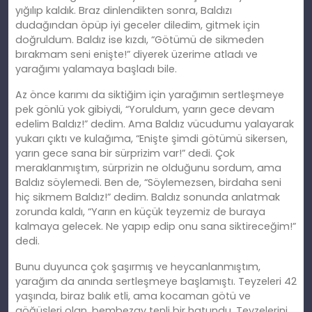
yığılıp kaldık. Braz dinlendikten sonra, Baldızı
dudağından öpüp iyi geceler diledim, gitmek için
doğruldum. Baldız ise kızdı, “Götümü de sikmeden
bırakmam seni enişte!” diyerek üzerime atladı ve
yarağımı yalamaya başladı bile.
Az önce karımı da siktiğim için yarağımın sertleşmeye
pek gönlü yok gibiydi, “Yoruldum, yarın gece devam
edelim Baldız!” dedim. Ama Baldız vücudumu yalayarak
yukarı çıktı ve kulağıma, “Enişte şimdi götümü sikersen,
yarın gece sana bir sürprizim var!” dedi. Çok
meraklanmıştım, sürprizin ne olduğunu sordum, ama
Baldız söylemedi. Ben de, “Söylemezsen, birdaha seni
hiç sikmem Baldız!” dedim. Baldız sonunda anlatmak
zorunda kaldı, “Yarın en küçük teyzemiz de buraya
kalmaya gelecek. Ne yapıp edip onu sana siktireceğim!”
dedi.
Bunu duyunca çok şaşırmış ve heycanlanmıştım,
yarağım da anında sertleşmeye başlamıştı. Teyzeleri 42
yaşında, biraz balık etli, ama kocaman götü ve
göğüsleri olan, bembezay tenli bir hatundu. Teyzelerini