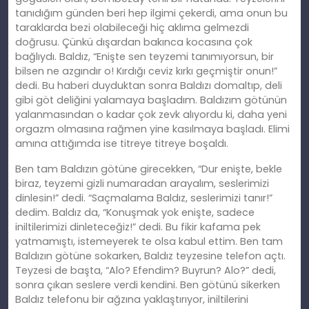
tanıdığım günden beri hep ilgimi çekerdi, ama onun bu
taraklarda bezi olabileceği hiç aklıma gelmezdi
doğrusu. Çünkü dışardan bakınca kocasına çok
bağlıydı. Baldız, “Enişte sen teyzemi tanımıyorsun, bir
bilsen ne azgındır o! Kırdığı ceviz kırkı geçmiştir onun!”
dedi. Bu haberi duyduktan sonra Baldızı domaltıp, deli
gibi göt deliğini yalamaya başladım. Baldızım götünün
yalanmasından o kadar çok zevk alıyordu ki, daha yeni
orgazm olmasına rağmen yine kasılmaya başladı. Elimi
amına attığımda ise titreye titreye boşaldı.
Ben tam Baldızın götüne girecekken, “Dur enişte, bekle
biraz, teyzemi gizli numaradan arayalım, seslerimizi
dinlesin!” dedi. “Saçmalama Baldız, seslerimizi tanır!”
dedim. Baldız da, “Konuşmak yok enişte, sadece
iniltilerimizi dinleteceğiz!” dedi. Bu fikir kafama pek
yatmamıştı, istemeyerek te olsa kabul ettim. Ben tam
Baldızın götüne sokarken, Baldız teyzesine telefon açtı.
Teyzesi de başta, “Alo? Efendim? Buyrun? Alo?” dedi,
sonra çıkan seslere verdi kendini. Ben götünü sikerken
Baldız telefonu bir ağzına yaklaştırıyor, iniltilerini