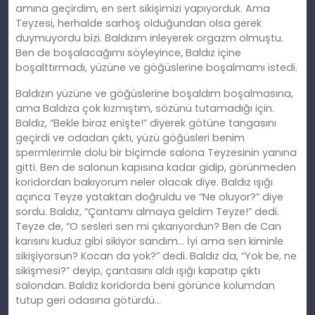
amına geçirdim, en sert sikişimizi yapıyorduk. Ama
Teyzesi, herhalde sarhoş olduğundan olsa gerek
duymuyordu bizi. Baldızım inleyerek orgazm olmuştu.
Ben de boşalacağımı söyleyince, Baldız içine
boşalttırmadı, yüzüne ve göğüslerine boşalmamı istedi.
Baldızın yüzüne ve göğüslerine boşaldım boşalmasına,
ama Baldıza çok kızmıştım, sözünü tutamadığı için.
Baldız, “Bekle biraz enişte!” diyerek götüne tangasını
geçirdi ve odadan çıktı, yüzü göğüsleri benim
spermlerimle dolu bir biçimde salona Teyzesinin yanına
gitti. Ben de salonun kapısına kadar gidip, görünmeden
koridordan bakıyorum neler olacak diye. Baldız ışığı
açınca Teyze yataktan doğruldu ve “Ne oluyor?” diye
sordu. Baldız, “Çantamı almaya geldim Teyze!” dedi.
Teyze de, “O sesleri sen mi çıkarıyordun? Ben de Can
karısını kuduz gibi sikiyor sandım… İyi ama sen kiminle
sikişiyorsun? Kocan da yok?” dedi. Baldız da, “Yok be, ne
sikişmesi?” deyip, çantasını aldı ışığı kapatıp çıktı
salondan. Baldız koridorda beni görünce kolumdan
tutup geri odasına götürdü…