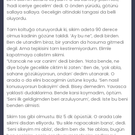
‘hadi iceriye gecelim’ dedi. O önden yürüdü, götünü
sallaya sallaya. Geceligin altindaki tangasi da belli
oluyordu.
Tam koltuğa oturuyorduk ki, sikim adeta 90 derece
olmus kadinin gözüne takildi. ‘Ay bu ne”, dedi birden.
Ben de utandim biraz, bir yandan da hosuma gitmedi
degil. Ama tepkisini tam kestiremiyordum. Elimle
kapatmaya calistim sikimi.
”Utancak ne var canim’ dedi birden. ‘Hata bende, ne
diye böyle gecelikle ciktim ki zaten.’ Ben de, ‘yok abla,
sahane gözüküyorsun, ondan’ dedim utanarak. O
arada o da elini bacagimin üstüne koydu. ‘Sen nasil
konusuyorsun bakayim’ dedi. Bisey demedim. Yavasca
yaklasti dudaklarima. Bende karsi koymadim, öptüm.
‘Seni ilk geldigimden beri arzuluyorum’, dedi. Iste bu beni
benden almisti.
Sikim tas gibi olmustu. Biz 5 dk öpüstük. O arada Lale
sikimi disdan elliyordu. ‘Bu sikle napacaksin bana’, dedi.
‘Seni sikeyim mi abla’, dedim ben de. ‘Ne ablası, bugün