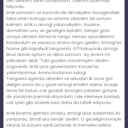
ben seninim, senin orosbunum.’ Lalecim azdirmayi
biliyordu.
Artik azmistim ve kontrolü ele almaliydim. Kucagimdaki
laleyi attim koltuga ve üstüme cikardim, bir sortum
kalmisti. Artik o amcigi yalamaliydim. Güzelce
domalttim onu, ve geceligini siyirdim. Dehşet götü
ortaya cikmisti. Kirmizi bi tanga. Hemen öpücüklerimi
kondurdum ve yavasca amina dogru geldim. Amcigi bir
hazine gibi kapaliydi tangasiyla. G7l kokuyordu amcigi.
Biraz distan öptüm ve dilimi sürttüm. ‘Ay amimi mi
yalicaksin’ dedi. ‘Tabi güzelim, kacirirmiyim’ dedim
özgüvenle. Artik iyice gevsemistim. Kocasi hic
yalamiyormus. Amina kodumun salagi.
Tangasini agzimla cikardim ve arkadan ilk önce göt
deligini sonra da o güzel amcigi emdim adeta. Acayip
temiz bir hatun, cok güzeldi. Amcigini yalarken götüne
de yavastan parmak atiyordum. Lale inlemeye basladi,
cok iyisin gibi sözlerle beni daha da tahrik ediyordu.
Artik kivama gelmisti orosbu, amcigi iyice sulanmisti, kiz
yaniyordu. ‘Simdi sira sende’ dedim. O geceligini komple
cikardi, bi sütyeni vardi üstünde. Iri memeleri adeta