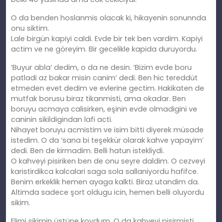
O da benden hoslanmis olacak ki, hikayenin sonunnda
onu siktim.
Lale birgün kapiyi caldi. Evde bir tek ben vardim. Kapiyi
actim ve ne göreyim. Bir gecelikle kapida duruyordu.
‘Buyur abla’ dedim, o da ne desin. ‘Bizim evde boru
patladi az bakar misin canim’ dedi. Ben hic tereddüt
etmeden evet dedim ve evlerine gectim. Hakikaten de
mutfak borusu biraz tikanmisti, ama okadar. Ben
boruyu acmaya calisirken, eşinin evde olmadigini ve
caninin sikildigindan lafi acti.
Nihayet boruyu acmistim ve isim bitti diyerek müsade
istedim. O da ‘sana bi teşekkür olarak kahve yapayim’
dedi. Ben de kirmadim. Belli hatun istekliydi.
O kahveyi pisiriken ben de onu seyre daldim. O cezveyi
karistirdikca kalcalari saga sola sallaniyordu hafifce.
Benim erkeklik hemen ayaga kalkti. Biraz utandim da.
Altimda sadece şort oldugu icin, hemen belli oluyordu
sikim.
Elimi sikimin üstüne koydum. O da kahveyi pisirmisti,