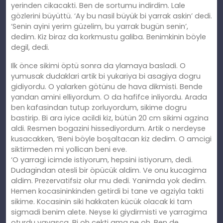
yerinden cikacakti. Ben de sortumu indirdim. Lale
gözlerini büyüttü. ‘Ay bu nasil büyük bi yarrak askin’ dedi.
‘Senin ayini yerim güzelim, bu yarrak bugün senin’,
dedim. Kiz biraz da korkmustu galiba. Benimkinin böyle
degil, dedi.
Ilk önce sikimi öptü sonra da ylamaya basladi. O
yumusak dudaklari artik bi yukariya bi asagiya dogru
gidiyordu. O yalarken götünu de hava dikmisti. Bende
yandan amini elliyordum. O da hafifce inliyordu. Arada
ben kafasindan tutup zorluyordum, sikime dogru
bastirip. Bi ara iyice acildi kiz, bütün 20 cm sikimi agzina
aldi. Resmen bogazini hissediyordum. Artik o nerdeyse
kusacakken, ‘Beni böyle boşaltacan kiz dedim. O amcigi
siktirmeden mi yollican beni eve.
‘O yarragi icimde istiyorum, hepsini istiyorum, dedi.
Dudagindan atesli bir öpücük aldim. Ve onu kucagima
aldim. Prezervatifsiz olur mu dedi. Yanimda yok dedim.
Hemen kocasininkinden getirdi bi tane ve agziyla takti
sikime. Kocasinin siki hakkaten kücük olacak ki tam
sigmadi benim alete. Neyse ki giydirmisti ve yarragima
oturdu yavasca. Bi oh cekti ama ne oh. Ben de