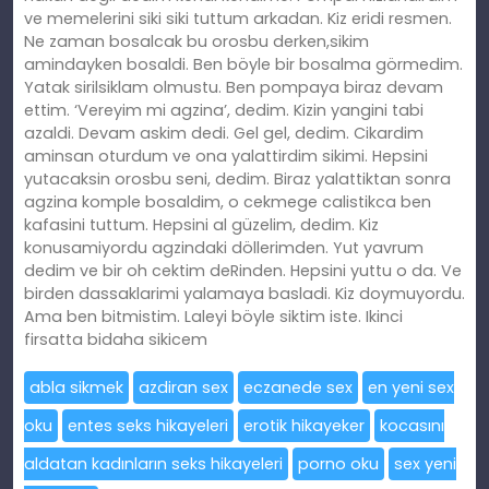
ve memelerini siki siki tuttum arkadan. Kiz eridi resmen.
Ne zaman bosalcak bu orosbu derken,sikim
amindayken bosaldi. Ben böyle bir bosalma görmedim.
Yatak sirilsiklam olmustu. Ben pompaya biraz devam
ettim. ‘Vereyim mi agzina’, dedim. Kizin yangini tabi
azaldi. Devam askim dedi. Gel gel, dedim. Cikardim
aminsan oturdum ve ona yalattirdim sikimi. Hepsini
yutacaksin orosbu seni, dedim. Biraz yalattiktan sonra
agzina komple bosaldim, o cekmege calistikca ben
kafasini tuttum. Hepsini al güzelim, dedim. Kiz
konusamiyordu agzindaki döllerimden. Yut yavrum
dedim ve bir oh cektim deRinden. Hepsini yuttu o da. Ve
birden dassaklarimi yalamaya basladi. Kiz doymuyordu.
Ama ben bitmistim. Laleyi böyle siktim iste. Ikinci
firsatta bidaha sikicem
abla sikmek
azdiran sex
eczanede sex
en yeni sex
oku
entes seks hikayeleri
erotik hikayeker
kocasını
aldatan kadınların seks hikayeleri
porno oku
sex yeni