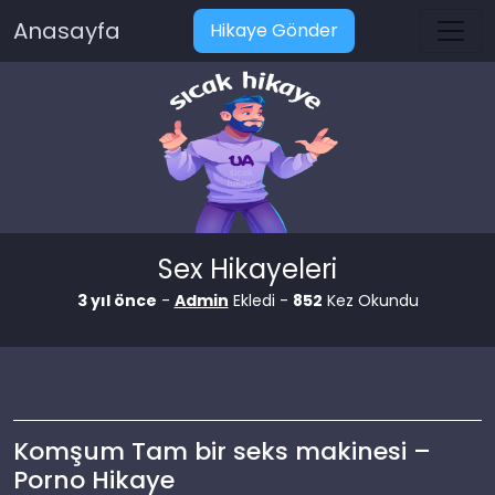
Anasayfa
Hikaye Gönder
Sex Hikayeleri
3 yıl önce
-
Admin
Ekledi -
852
Kez Okundu
Komşum Tam bir seks makinesi –
Porno Hikaye