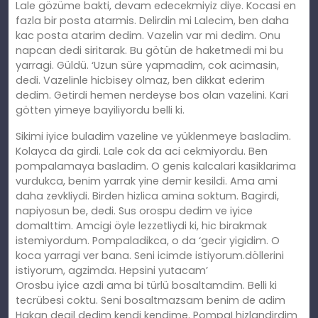
Lale gözüme bakti, devam edecekmiyiz diye. Kocasi en
fazla bir posta atarmis. Delirdin mi Lalecim, ben daha
kac posta atarim dedim. Vazelin var mi dedim. Onu
napcan dedi siritarak. Bu götün de haketmedi mi bu
yarragi. Güldü. ‘Uzun süre yapmadim, cok acimasin,
dedi. Vazelinle hicbisey olmaz, ben dikkat ederim
dedim. Getirdi hemen nerdeyse bos olan vazelini. Kari
götten yimeye bayiliyordu belli ki.
Sikimi iyice buladim vazeline ve yüklenmeye basladim.
Kolayca da girdi. Lale cok da aci cekmiyordu. Ben
pompalamaya basladim. O genis kalcalari kasiklarima
vurdukca, benim yarrak yine demir kesildi. Ama ami
daha zevkliydi. Birden hizlica amina soktum. Bagirdi,
napiyosun be, dedi. Sus orospu dedim ve iyice
domalttim. Amcigi öyle lezzetliydi ki, hic birakmak
istemiyordum. Pompaladikca, o da ‘gecir yigidim. O
koca yarragi ver bana. Seni icimde istiyorum.döllerini
istiyorum, agzimda. Hepsini yutacam’
Orosbu iyice azdi ama bi türlü bosaltamdim. Belli ki
tecrübesi coktu. Seni bosaltmazsam benim de adim
Hakan degil dedim kendi kendime. PompaI hizlandirdim