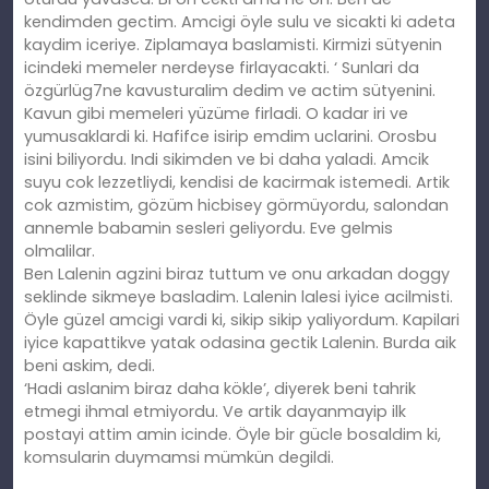
kendimden gectim. Amcigi öyle sulu ve sicakti ki adeta
kaydim iceriye. Ziplamaya baslamisti. Kirmizi sütyenin
icindeki memeler nerdeyse firlayacakti. ‘ Sunlari da
özgürlüg7ne kavusturalim dedim ve actim sütyenini.
Kavun gibi memeleri yüzüme firladi. O kadar iri ve
yumusaklardi ki. Hafifce isirip emdim uclarini. Orosbu
isini biliyordu. Indi sikimden ve bi daha yaladi. Amcik
suyu cok lezzetliydi, kendisi de kacirmak istemedi. Artik
cok azmistim, gözüm hicbisey görmüyordu, salondan
annemle babamin sesleri geliyordu. Eve gelmis
olmalilar.
Ben Lalenin agzini biraz tuttum ve onu arkadan doggy
seklinde sikmeye basladim. Lalenin lalesi iyice acilmisti.
Öyle güzel amcigi vardi ki, sikip sikip yaliyordum. Kapilari
iyice kapattikve yatak odasina gectik Lalenin. Burda aik
beni askim, dedi.
‘Hadi aslanim biraz daha kökle’, diyerek beni tahrik
etmegi ihmal etmiyordu. Ve artik dayanmayip ilk
postayi attim amin icinde. Öyle bir gücle bosaldim ki,
komsularin duymamsi mümkün degildi.