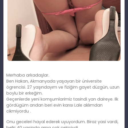
Merhaba arkadaşlar.
Ben Hakan, Akmanyada yaşayan bir üniversite
ögrencisi. 27 yaşındayım ve fiziğim gayet düzgün, uzun
boylu bir erkeğim.
Geçenlerde yeni komşumlarimiz tasindi yan daireye. Ilk
gördügüm andan beri evin karısı Lale aklımdan
cikmiyordu .
Onu geceleri hayal ederek uyuyordum. Biraz yasi vardi,
belki 40 yasinda ama cok cekiciydi.