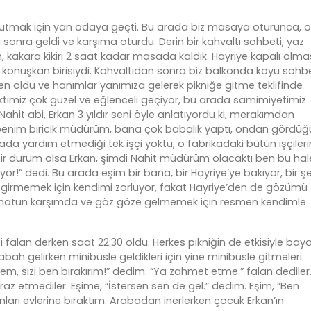
yutmak için yan odaya geçti. Bu arada biz masaya oturunca, 
sonra geldi ve karşıma oturdu. Derin bir kahvaltı sohbeti, yaz
m, kakara kikiri 2 saat kadar masada kaldık. Hayriye kapalı olma
onuşkan birisiydi. Kahvaltıdan sonra biz balkonda koyu sohb
en oldu ve hanımlar yanımıza gelerek pikniğe gitme teklifinde
 Vaktimiz çok güzel ve eğlenceli geçiyor, bu arada samimiyetimiz
Nahit abi, Erkan 3 yıldır seni öyle anlatıyordu ki, merakımdan
 o benim biricik müdürüm, bana çok babalık yaptı, ondan gördü
da yardım etmediği tek işçi yoktu, o fabrikadaki bütün işçileri
bir durum olsa Erkan, şimdi Nahit müdürüm olacaktı ben bu hal
r!” dedi. Bu arada eşim bir bana, bir Hayriye’ye bakıyor, bir şe
 girmemek için kendimi zorluyor, fakat Hayriye’den de gözümü
r hatun karşımda ve göz göze gelmemek için resmen kendimle
alan derken saat 22:30 oldu. Herkes pikniğin de etkisiyle bay
Sabah gelirken minibüsle geldikleri için yine minibüsle gitmeleri
, sizi ben bırakırım!” dedim. “Ya zahmet etme.” falan dediler
raz etmediler. Eşime, “İstersen sen de gel.” dedim. Eşim, “Ben
ları evlerine bıraktım. Arabadan inerlerken çocuk Erkan’ın