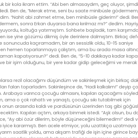
ğuk bir kola ikram ettim. “Abi ben almasaydım, geç oluyor, şimd
 dedi. Ben de, “Merak etme, seni bu saate minibüsle gödermem
” dedim. “Nahit abi zahmet etme, ben minibüsle giderim!” dedi. Be
ndermem, sonra Erkan duyarsa bana kırılmaz mı?” dedim. Hayri
uk uyuyordu, koltuğa yatırmıştım. Sohbete başladık, tam karşımd
 ise yine gözümü dikmiş öyle derinlere dalmıştım. Birkaç de
 sonuncuda kaçıramadım, bir an sessizlik oldu, 10-15 saniye
, ben hemen toparlanmaya çalıştım, ama bu arada masa altın
 zaman kapatıyorsun?” dedi. Ben de, “5-10 dakikaya kadar kapat
 ve bir işim olduğunu, bir yere kadar gidip geleceğimi ve merak
larsa rezil olacağımı düşündüm ve sakinleşmek için birkaç da
arı falan toparladım. Sakinleşince de, “Hadi kalkalım!” deyip 
Arabaya varınca çocuğu almasını, kapıları açacağımı söyled
 ama o çok rahattı ve yanaştı, çocuğu sıkı tutabilmek için
la onun arasında kaldı ve pardüsünün üzerinden taş gibi göğüsl
recektim. Kapıları açtım, arkaya binmek istedi. “Aşk olsun, bu d
e, “Ay abi özür dilerim, böyle düşüneceğini bilemedim!” dedi 
a iyice kararmıştı. Ben acele etmiyor, yolu uzattıkça uzatmaya
yarım saatlik yoldu, ama akşam trafiği de işin içine girince bay