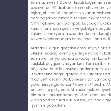
tanımazmıyım? Öyle bir fırsatı kaçırırmısın se
azdırıyordu. 20 dakikadır karımı sikiyordum 
aşkım, siksem bile bana senin kadar zevk ver
defa boşalıyor olmanın zevkiyle, “Sik kocacığı
Offfff çıldırıyorum, pompala kocacığım, kökl
karımın amından çektim ve göbeğine boşaldım
kaldım, sonra yanına uzandım. Karım dudağıma
ta kıza birşey yapayım deme haa! Sana belli 
Aradan 3-4 gün geçmişti ama Hayriye bir tür
Ellerinin sıcaklığı aklıma geldikçe yarağım k
edemiyor, bir yandanda arkadaşımın karısı ha
suçluluk duygusu yaşıyordum. Tam bir ikilem
düşünüyordum ki, Hayriye caddenin karşı kald
istikametine doğru gidiyor ve sık sık arkası
“Hayriye?” dedim. Galiba sesimi tanıyamadığı i
yaya nereye gidiyorsun? Hayır mı?” dedim. “Ab
annemlere gidiyorum. Minibüsü beklemeyeyi
almadılar, buraya kadar geldim.” dedi. Ben de
kucağında çocukla yürünür mü, gel hadi!” diy
işyerime götürdüm…