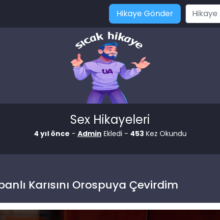
Hikaye Gönder
Sex Hikayeleri
4 yıl önce
-
Admin
Ekledi -
453
Kez Okundu
anlı Karısını Orospuya Çevirdim