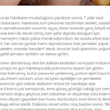
a bir fabrikanın müdürlüğünü yaptıktan sonra, 7 yıldır tecil
 bulundum. Fabrikada tüm personel tarafından sevilen, sayıla
ın yemekhaneden sorumlu aşçısı, Erkan isminde genç biriydi ve 
ününe beni de davet etmiş, ben şehir dışında olduğum için
rememiştim, fakat çokta merak ediyordum. Bu arada erkan be
rir, her zaman günlük menü dışında bana özel yemekler yapar,
ekelim, mezeler benden!” derdi. Ama bir türlü işlerimizin yoğu
eldi işimden ayrıldım ve askere gittim.
ın altında boş olan bir dükkanı kiraladım ve inşaat malzeme
çmişti, bir gün fabrikaya eski patronumu ziyaret için gittim.
e kalmamış, bütün personel yenilenmiş, patron işleri baya b
u Erkan’ı sordum, onun da işten ayrıldığını ve yemeklerin
ar sonra bir gün sabah dükkanın önüne bir sandalye atıp
 ve Erkan’a çok benziyordu. Ama güneş gözlüğü taktığı için ta
tikamete doğru geçince, ben sabahları ve akşamları yola bak
sonra akşam geçerken ben bunu durdurdum, evet Erkan’dı. Beni
yip elime sarıldı. Dükkana davet ettim. Hoş beşten sonra, “Bi
gün bu caddeden nereye gidiyorsun?” diye sordum. Yeni