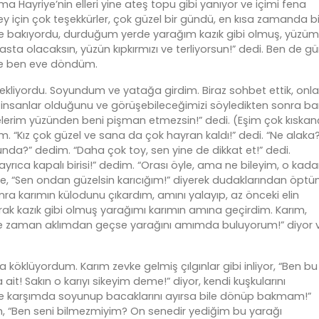
ma Hayriye’nin elleri yine ateş topu gibi yanıyor ve içimi fena
ey için çok teşekkürler, çok güzel bir gündü, en kısa zamanda b
içine bakıyordu, durduğum yerde yarağım kazık gibi olmuş, yüzüm
sta olacaksın, yüzün kıpkırmızı ve terliyorsun!” dedi. Ben de g
 ve ben eve döndüm.
ekliyordu. Soyundum ve yatağa girdim. Biraz sohbet ettik, onla
i insanlar olduğunu ve görüşebileceğimizi söyledikten sonra b
erim yüzünden beni pişman etmezsin!” dedi. (Eşim çok kıskanç
m. “Kız çok güzel ve sana da çok hayran kaldı!” dedi. “Ne alaka
nda?” dedim. “Daha çok toy, sen yine de dikkat et!” dedi.
yrıca kapalı birisi!” dedim. “Orası öyle, ama ne bileyim, o kada
de, “Sen ondan güzelsin karıcığım!” diyerek dudaklarından öpt
 karımın külodunu çıkardım, amını yalayıp, az önceki elin
rak kazık gibi olmuş yarağımı karımın amına geçirdim. Karım,
, ne zaman aklımdan geçse yarağını amımda buluyorum!” diyor 
ma köklüyordum. Karım zevke gelmiş çılgınlar gibi inliyor, “Ben bu
! Sakın o karıyı sikeyim deme!” diyor, kendi kuşkularını
riye karşımda soyunup bacaklarını ayırsa bile dönüp bakmam!”
, “Ben seni bilmezmiyim? On senedir yediğim bu yarağı