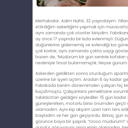
Merhabalar. Adım Nahit, 32 yaşındayım. Yıllarc
ettirdiğim askerliğimi yapmak için müracatta
aynı zamanda çok otoriter biriydim. Fabrikan
ay önce 17 yaşında bir kızla evlenmişti. Düğ
düğünlerine gidememiş ve evlendiği kızı gö
çok korkar, aynı zamanda çokta saygı göste
bazen de, “Müdürüm bir gün seninle kafaları ç
nedeniyle fırsat bulamamıştık. Neyse günüm g
Askerden geldikten sonra oturduğum apartman
üzerine bir işyeri açtım. Aradan 6 ay kadar ge
Fabrikada benim dönemimden çalışan hiç kims
küçültmüştü. Çalışanlara yemekhane sorumlus
tabildottan geldiğini söylediler. 15 gün kad
güneşlenirken, motorlu birisi önümden geçti
olamadım. Aynı kişi akşam üzeri tam ters is
başladım ve her gün geçiyordu. Birkaç gün 
görünce baya bir şaşırdı, “Oooo müdürüm!” de
gündür görüyorum ama emin olamadım, her 