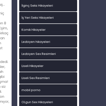
uş…
İlginç Seks Hikayeleri
hiç
İş Yeri Seks Hikayeleri
en 8
Eşim,
Komik Hikayeler
birkaç
yan
Lezbiyen hikayeleri
n
st
Lezbiyen Sex Resimleri
dedi.
Liseli Hikayeler
ler,
bah
ibi
Liseli Sex Resimleri
aşma!
 siz
mobil porno
i.
yon
mıyor,
OLgun Sex Hikayeleri