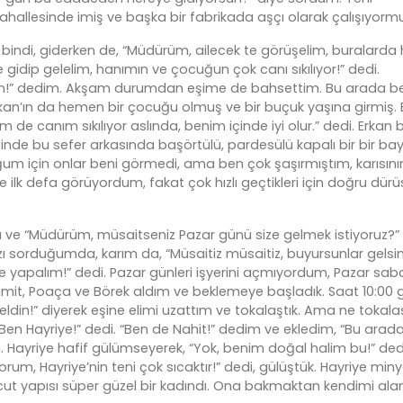
hallesinde imiş ve başka bir fabrikada aşçı olarak çalışıyorm
bindi, giderken de, “Müdürüm, ailecek te görüşelim, buralarda 
e gidip gelelim, hanımın ve çocuğun çok canı sıkılıyor!” dedi.
elin!” dedim. Akşam durumdan eşime de bahsettim. Bu arada b
Erkan’ın da hemen bir çocuğu olmuş ve bir buçuk yaşına girmiş. 
im de canım sıkılıyor aslında, benim içinde iyi olur.” dedi. Erkan 
de bu sefer arkasında başörtülü, pardesülü kapalı bir bir ba
um için onlar beni görmedi, ama ben çok şaşırmıştım, karısını
 ilk defa görüyordum, fakat çok hızlı geçtikleri için doğru dürü
ve “Müdürüm, müsaitseniz Pazar günü size gelmek istiyoruz?” 
 sorduğumda, karım da, “Müsaitiz müsaitiz, buyursunlar gelsin
ikte yapalım!” dedi. Pazar günleri işyerini açmıyordum, Pazar sa
imit, Poaça ve Börek aldım ve beklemeye başladık. Saat 10:00 g
oşgeldin!” diyerek eşine elimi uzattım ve tokalaştık. Ama ne tokal
 “Ben Hayriye!” dedi. “Ben de Nahit!” dedim ve ekledim, “Bu arada
m. Hayriye hafif gülümseyerek, “Yok, benim doğal halim bu!” ded
um, Hayriye’nin teni çok sıcaktır!” dedi, gülüştük. Hayriye min
 vücut yapısı süper güzel bir kadındı. Ona bakmaktan kendimi ala