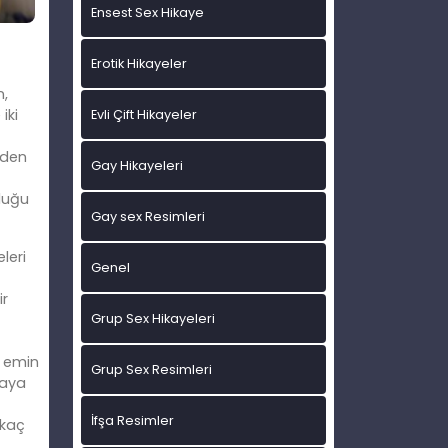
Ensest Sex Hikaye
Erotik Hikayeler
n,
iki
Evli Çift Hikayeler
nden
Gay Hikayeleri
nluğu
Gay sex Resimleri
leri
Genel
ir
Grup Sex Hikayeleri
m emin
Grup Sex Resimleri
maya
İfşa Resimler
rkaç