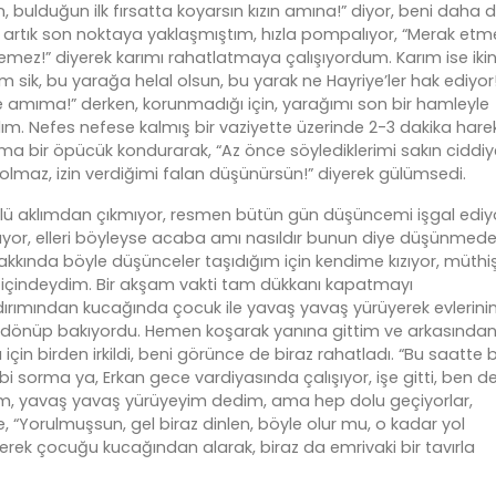
n, bulduğun ilk fırsatta koyarsın kızın amına!” diyor, beni daha 
ve artık son noktaya yaklaşmıştım, hızla pompalıyor, “Merak etm
emez!” diyerek karımı rahatlatmaya çalışıyordum. Karım ise ikin
m sik, bu yarağa helal olsun, bu yarak ne Hayriye’ler hak ediyor
e amıma!” derken, korunmadığı için, yarağımı son bir hamleyle
. Nefes nefese kalmış bir vaziyette üzerinde 2-3 dakika harek
 bir öpücük kondurarak, “Az önce söylediklerimi sakın ciddiy
olmaz, izin verdiğimi falan düşünürsün!” diyerek gülümsedi.
lü aklımdan çıkmıyor, resmen bütün gün düşüncemi işgal ediy
alkıyor, elleri böyleyse acaba amı nasıldır bunun diye düşünmed
kkında böyle düşünceler taşıdığım için kendime kızıyor, müthiş
 içindeydim. Bir akşam vakti tam dükkanı kapatmayı
ırımından kucağında çocuk ile yavaş yavaş yürüyerek evlerinin
na dönüp bakıyordu. Hemen koşarak yanına gittim ve arkasından
çin birden irkildi, beni görünce de biraz rahatladı. “Bu saatte 
i sorma ya, Erkan gece vardiyasında çalışıyor, işe gitti, ben d
m, yavaş yavaş yürüyeyim dedim, ama hep dolu geçiyorlar,
, “Yorulmuşsun, gel biraz dinlen, böyle olur mu, o kadar yol
erek çocuğu kucağından alarak, biraz da emrivaki bir tavırla