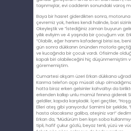
taşınmışlar, evi caddenin sonundaki varoş ma
Baya bir hasret giderdikten sonra, motoruna 
çevremiz yok, herkes kendi halinde, bari sizinl
Okeyleştik ve “İstediğiniz zaman buyurun g
yıllık evliyim ve 4 yaşında bir çocuğum var. 
“Olabilir, eğer hanımı kafadengi birisi ise, ben
gün sonra dükkanın önünden motorla geçtiğin
ve kucağında bir çocuk vardı. Ofisimde olduğ
kapalı biri olabileceğini hiç düşünmemiştim ve
görememiştim.
Cumartesi akşam üzeri Erkan dükkana uğradı 
Karıma telefon açıp müsait olup olmadığımızı
hatta biraz erken gelsinler kahvaltıyı da birl
erkenden kalkıp unlu mamül fırınına giderek S
geldiler, kapıda karşıladık. İçeri geçtiler, “H
Elleri ateş gibi yanıyordu! Samimi bir şekilde,
hasta olacaksınız galiba, ateşiniz var!” dedi
Erkan da, “Müdürüm ben kışın soba kullanmıyor
tipli, hafif çukur gözlü, beyaz tenli, yüzü ve