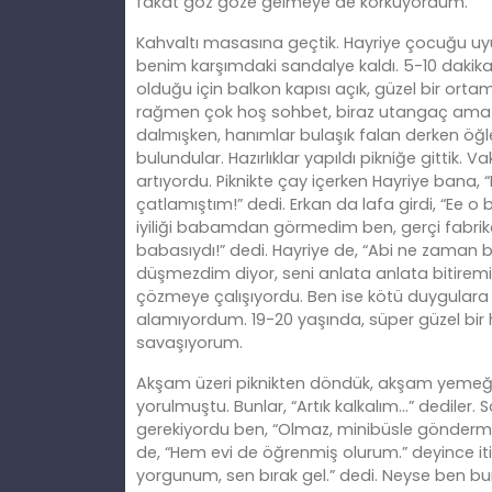
fakat göz göze gelmeye de korkuyordum.
Kahvaltı masasına geçtik. Hayriye çocuğu u
benim karşımdaki sandalye kaldı. 5-10 dakika 
olduğu için balkon kapısı açık, güzel bir orta
rağmen çok hoş sohbet, biraz utangaç ama k
dalmışken, hanımlar bulaşık falan derken öğl
bulundular. Hazırlıklar yapıldı pikniğe gittik.
artıyordu. Piknikte çay içerken Hayriye bana, “
çatlamıştım!” dedi. Erkan da lafa girdi, “Ee
iyiliği babamdan görmedim ben, gerçi fabrika
babasıydı!” dedi. Hayriye de, “Abi ne zaman 
düşmezdim diyor, seni anlata anlata bitiremiyo
çözmeye çalışıyordu. Ben ise kötü duygulara
alamıyordum. 19-20 yaşında, süper güzel bi
savaşıyorum.
Akşam üzeri piknikten döndük, akşam yemeği f
yorulmuştu. Bunlar, “Artık kalkalım…” dediler. 
gerekiyordu ben, “Olmaz, minibüsle göndermem
de, “Hem evi de öğrenmiş olurum.” deyince iti
yorgunum, sen bırak gel.” dedi. Neyse ben bun