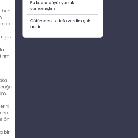
Bu kadar büyük yarrak
i
yememiştim
, ben
n
Götümden ilk defa verdim çok
ye de
acıdı
a
fa göz
da
ırım,
kika
çocuğu
im.
erini
a ne
ve ön
a bir