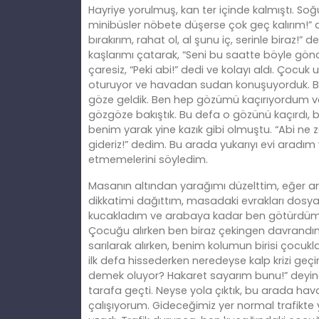
Hayriye yorulmuş, kan ter içinde kalmıştı. So
minibüsler nöbete düşerse çok geç kalırım!”
bırakırım, rahat ol, al şunu iç, serinle biraz!
kaşlarımı çatarak, “Seni bu saatte böyle gö
çaresiz, “Peki abi!” dedi ve kolayı aldı. Çoc
oturuyor ve havadan sudan konuşuyorduk. Ben
göze geldik. Ben hep gözümü kaçırıyordum ve
gözgöze bakıştık. Bu defa o gözünü kaçırdı
benim yarak yine kazık gibi olmuştu. “Abi ne
gideriz!” dedim. Bu arada yukarıyı evi aradım
etmemelerini söyledim.
Masanın altından yarağımı düzelttim, eğer an
dikkatimi dağıttım, masadaki evrakları dosyal
kucakladım ve arabaya kadar ben götürdüm. 
Çocuğu alırken ben biraz çekingen davrandım,
sarılarak alırken, benim kolumun birisi çocuk
ilk defa hissederken neredeyse kalp krizi geçi
demek oluyor? Hakaret sayarım bunu!” deyinc
tarafa geçti. Neyse yola çıktık, bu arada hav
çalışıyorum. Gideceğimiz yer normal trafikte 