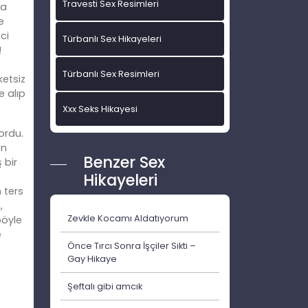
Travesti Sex Resimleri
da
e
ci
Türbanlı Sex Hikayeleri
!
Türbanlı Sex Resimleri
etsiz
e alıp
Xxx Seks Hikayesi
ordu.
en
Benzer Sex
 bir
Hikayeleri
 ters
,
Zevkle Kocamı Aldatıyorum
böyle
e
Önce Tırcı Sonra İşçiler Sikti –
Gay Hikaye
Şeftalı gibi amcık