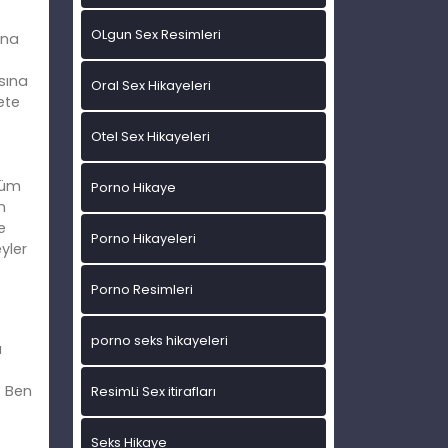
OLgun Sex Resimleri
ona
sına
Oral Sex Hikayeleri
ete
Otel Sex Hikayeleri
ğüm
Porno Hikaye
n
e
Porno Hikayeleri
yler
Porno Resimleri
porno seks hikayeleri
a
. Ben
ResimLi Sex itirafları
Seks Hikaye