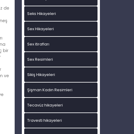
iz de
Seks Hikayeleri
üneş
Sex Hikayeleri
rı
ana
Sex itirafları
 bir
?
Sex Resimleri
r
Sikiş Hikayeleri
üm ve
Şişman Kadın Resimleri
ve
Tecavüz hikayeleri
Travesti hikayeleri